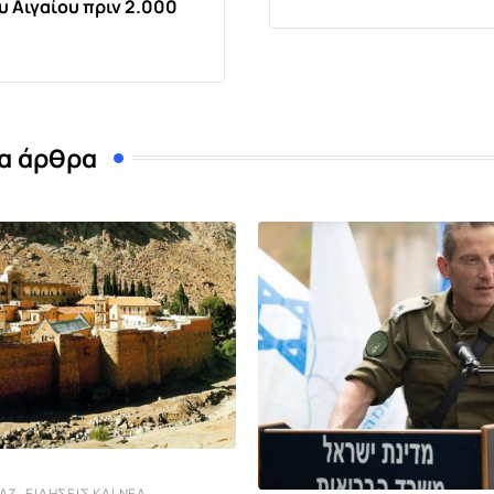
υ Αιγαίου πριν 2.000
α άρθρα
,
ΤΆΖ
ΕΙΔΉΣΕΙΣ ΚΑΙ ΝΈΑ