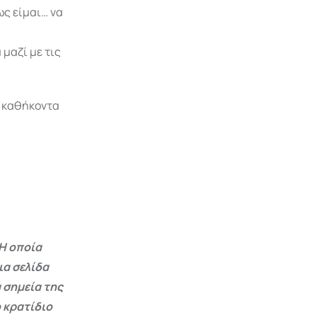
ως είμαι… να
 μαζί με τις
α καθήκοντα
Η οποία
ια σελίδα
 σημεία της
 κρατίδιο