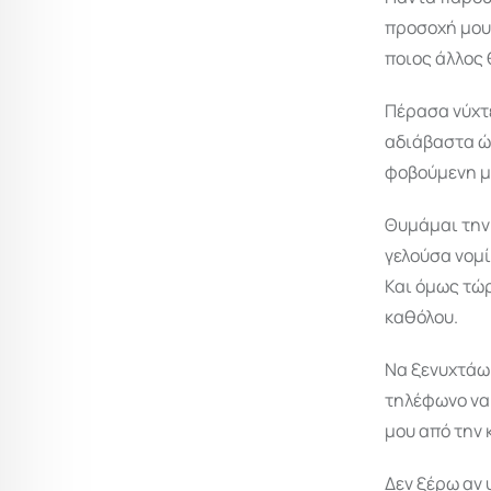
προσοχή μου 
ποιος άλλος 
Πέρασα νύχτε
αδιάβαστα ώσ
φοβούμενη μη
Θυμάμαι την 
γελούσα νομί
Και όμως τώρ
καθόλου.
Να ξενυχτάω
τηλέφωνο να 
μου από την 
Δεν ξέρω αν 