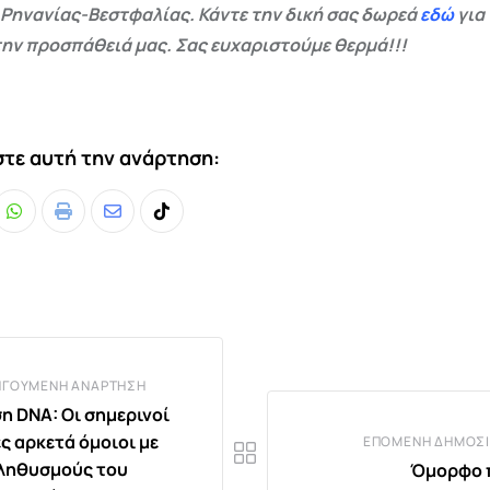
 Ρηνανίας-Βεστφαλίας. Κάντε την δική σας δωρεά
εδώ
για
ην προσπάθειά μας. Σας ευχαριστούμε θερμά!!!
τε αυτή την ανάρτηση:
Whatsapp
Print
Share
Tiktok
via
Email
ΗΓΟΎΜΕΝΗ ΑΝΆΡΤΗΣΗ
η DNA: Οι σημερινοί
ς αρκετά όμοιοι με
ΕΠΌΜΕΝΗ ΔΗΜΟΣΊ
ληθυσμούς του
Όμορφο 