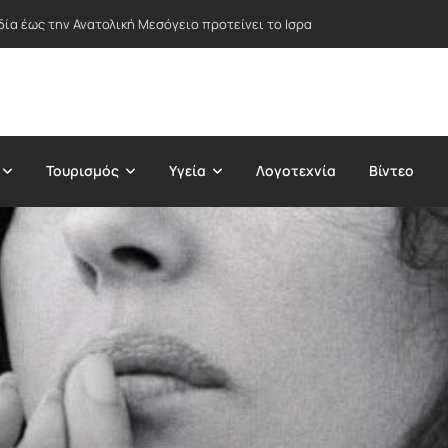
δία έως την Ανατολική Μεσόγειο προτείνει το Ισραήλ – Στο επίκεντρο Ε
Τουρισμός
Υγεία
Λογοτεχνία
Βίντεο