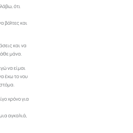
λάβω, ότι
να βόλτες και
άσεις και να
κάθε μάνα.
εγώ να είμαι
να έχω το νου
 στόμα.
ίγο χρόνο για
μια αγκαλιά,