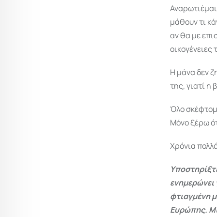
Αναρωτιέμαι 
μάθουν τι κ
αν θα με επι
οικογένειες 
Η μάνα δεν ζ
της, γιατί η 
Όλο σκέφτομα
Μόνο ξέρω ότ
Χρόνια πολλά
Υποστηρίξτε
ενημερώνει 
φτιαγμένη μ
Ευρώπης. Μι