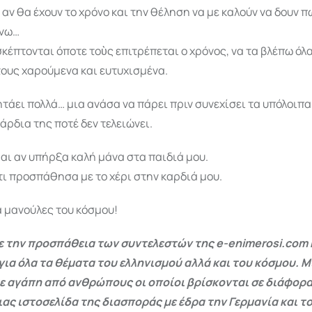
αν θα έχουν το χρόνο και την θέληση να με καλούν να δουν π
άνω…
σκέπτονται όποτε τοὺς επιτρέπεται ο χρόνος, να τα βλέπω όλα
τους χαρούμενα και ευτυχισμένα.
ητάει πολλά… μια ανάσα να πάρει πριν συνεχίσει τα υπόλοιπ
βάρδια της ποτέ δεν τελειώνει.
ι αν υπήρξα καλή μάνα στα παιδιά μου.
ι προσπάθησα με το χέρι στην καρδιά μου.
 μανούλες του κόσμου!
 την προσπάθεια των συντελεστών της e-enimerosi.com 
για όλα τα θέματα του ελληνισμού αλλά και του κόσμου. Μ
ε αγάπη από ανθρώπους οι οποίοι βρίσκονται σε διάφορα
ας ιστοσελίδα της διασποράς με έδρα την Γερμανία και το