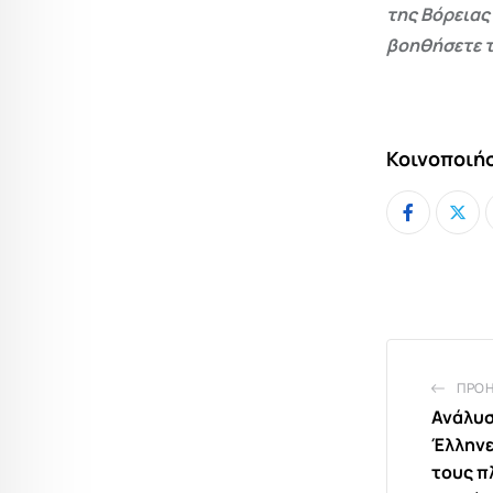
της Βόρειας
βοηθήσετε τ
Κοινοποιήσ
ΠΡΟ
Ανάλυσ
Έλληνε
τους π