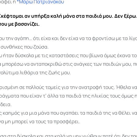
ράφει η
*Μάρω Πατριανάκου
Σκέφτομαι αν υπήρξα καλή μάνα στα παιδιά μου. Δεν ξέρω. 
που με βασανίζει.
υ την αγάπη… ότι είχα και δεν είχα να τα φροντίσω με τα λίγ
 συνθήκες που ζούσα.
υ ήταν δύσκολα με τις καταστάσεις που βίωνα όμως έκανα τ
α μπορέσω να ανταποκριθώ στις ανάγκες των παιδιών μου, π
 πολύτιμα λιθάρια της ζωής μου.
ισμένη σε πολλούς τομείς για την ανατροφή τους. Ήθελα να
γματα που είχαν τ’ άλλα τα παιδιά της ηλικίας τους όμως 
δεια.
ς καημός για μια μάνα που αγαπάει τα παιδιά της να θέλει να
να μη μπορεί να τους τα προσφέρει.
α στα δύσκολα και στα καλά να μην νιώθουν ποτέ ότι δεν του