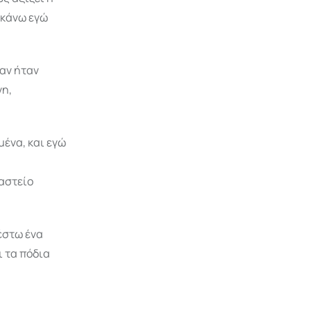
 κάνω εγώ
αν ήταν
νη,
μένα, και εγώ
 αστείο
έστω ένα
ι τα πόδια