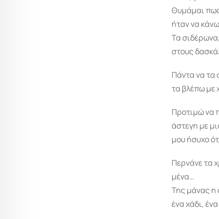
Θυμάμαι πως 
ήταν να κάνω
Τα σιδέρωνα,
στους δασκά
Πάντα να τα 
τα βλέπω με 
Προτιμώ να π
άστεγη με μι
μου ήσυχο ότ
Περνάνε τα χ
μένα…
Της μάνας η 
ένα χάδι, έν