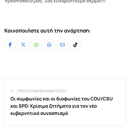
προσπάθειά μας. Σας ευχαριστούμε θερμά!!!
Κοινοποιήστε αυτή την ανάρτηση:
Whatsapp
Print
Share
Tiktok
via
Email
ΠΡΟΗΓΟΎΜΕΝΗ ΑΝΆΡΤΗΣΗ
Οι συμφωνίες και οι διαφωνίες του CDU/CSU
και SPD: Κρίσιμα ζητήματα για τον νέο
κυβερνητικό συνασπισμό