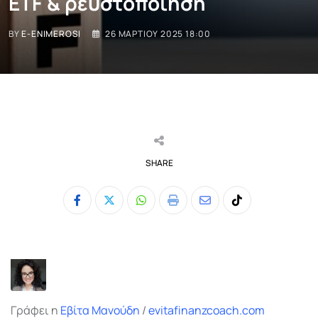
ΕΤF & ρευστοποίηση
BY
E-ENIMEROSI
26 ΜΑΡΤΊΟΥ 2025 18:00
SHARE
Whatsapp
Print
Share
Tiktok
via
Email
Γράφει η
Εβίτα Μανούδη
/
evitafinanzcoach.com