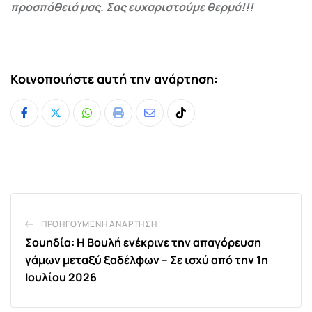
προσπάθειά μας. Σας ευχαριστούμε θερμά!!!
Κοινοποιήστε αυτή την ανάρτηση:
Whatsapp
Print
Share
Tiktok
via
Email
ΠΡΟΗΓΟΎΜΕΝΗ ΑΝΆΡΤΗΣΗ
Σουηδία: Η Βουλή ενέκρινε την απαγόρευση
γάμων μεταξύ ξαδέλφων – Σε ισχύ από την 1η
Ιουλίου 2026