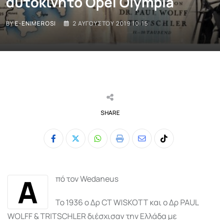
αυτοκίνητο Opel Olympia
BY
E-ENIMEROSI
2 ΑΥΓΟΎΣΤΟΥ 2019 10:15
SHARE
Whatsapp
Print
Share
Tiktok
via
Email
Α
πό τον Wedaneus
Το 1936 ο Δρ CT WISKOTT και ο Δρ PAUL
WOLFF & TRITSCHLER διέσχισαν την Ελλάδα με