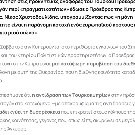
ντηση στις προκλητικές αναφορές του Τούρκου Προέδρ
γάν περί «πραγματικοτήτων» έδωσε ο Πρόεδρος της Κυπ
, Νίκος Χριστοδουλίδης, υπογραμμίζοντας πως «η μόνη
ητα είναι η παράνομη κατοχή ενός ευρωπαϊκού κράτους
για μισό αιώνα».
Σάββατο στην Κυπερούντα, στο περιθώριο εγκαινίων του Σπι
και του Κτηρίου Πολιτιστικών Δραστηριοτήτων, ο Πρόεδρος
ατοχή στην Κύπρο είναι
μια κατάφωρη παραβίαση του διεθ
άλογη με αυτή της Ουκρανίας, που η διεθνής κοινότητα καταδ
α.
επεσήμανε ότι
η αντίδραση των Τουρκοκυπρίων
στην πρό
ντογάν στα κατεχόμενα —με αποκορύφωμα τις αντιδράσεις γ
αδεικνύει τη δυσαρέσκεια
που επικρατεί στους κόλπους τη
κής κοινότητας, γεγονός που, όπως είπε, ακυρώνει σε μεγά
της Άγκυρας.