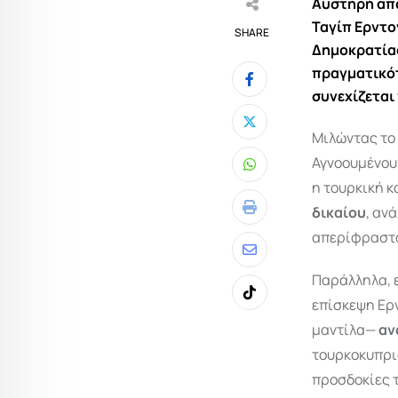
Αυστηρή απά
Ταγίπ Ερντο
SHARE
Δημοκρατίας
πραγματικότ
συνεχίζεται 
Μιλώντας το 
Αγνοουμένου 
Whatsapp
η τουρκική κ
δικαίου
, αν
Print
απερίφραστ
Share
Παράλληλα, 
via
Tiktok
επίσκεψη Ερ
Email
μαντίλα—
αν
τουρκοκυπρια
προσδοκίες 