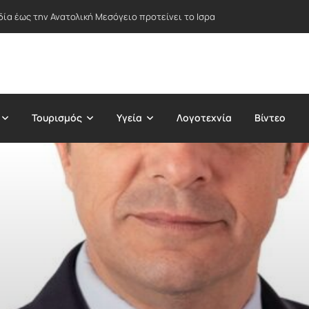
δία έως την Ανατολική Μεσόγειο προτείνει το Ισραήλ – Στο επίκεντρο Ε
Τουρισμός
Υγεία
Λογοτεχνία
Βίντεο