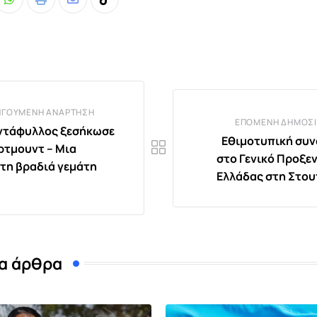
Whatsapp
Print
Share
Tiktok
via
Email
ΗΓΟΎΜΕΝΗ ΑΝΆΡΤΗΣΗ
ΕΠΌΜΕΝΗ ΔΗΜΟΣΊ
ντάφυλλος ξεσήκωσε
Εθιμοτυπική συ
ρτμουντ – Μια
στο Γενικό Προξεν
τη βραδιά γεμάτη
Ελλάδας στη Στο
α άρθρα