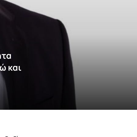
ητα
ώ και