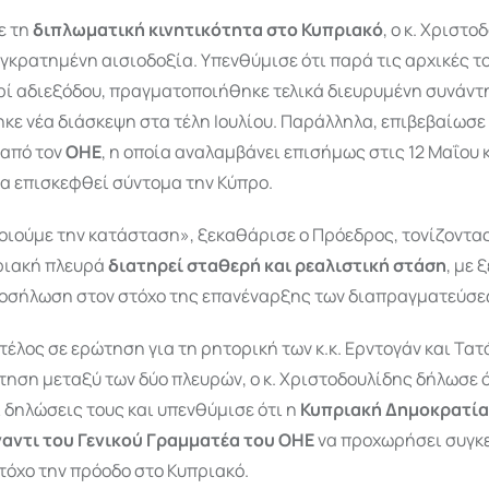
ε τη
διπλωματική κινητικότητα στο Κυπριακό
, ο κ. Χριστο
κρατημένη αισιοδοξία. Υπενθύμισε ότι παρά τις αρχικές τ
ρί αδιεξόδου, πραγματοποιήθηκε τελικά διευρυμένη συνάντ
ε νέα διάσκεψη στα τέλη Ιουλίου. Παράλληλα, επιβεβαίωσε
ν από τον
ΟΗΕ
, η οποία αναλαμβάνει επισήμως στις 12 Μαΐου 
α επισκεφθεί σύντομα την Κύπρο.
οιούμε την κατάσταση», ξεκαθάρισε ο Πρόεδρος, τονίζοντα
ριακή πλευρά
διατηρεί σταθερή και ρεαλιστική στάση
, με
ροσήλωση στον στόχο της επανέναρξης των διαπραγματεύσε
έλος σε ερώτηση για τη ρητορική των κ.κ. Ερντογάν και Τατά
τηση μεταξύ των δύο πλευρών, ο κ. Χριστοδουλίδης δήλωσε ό
 δηλώσεις τους και υπενθύμισε ότι η
Κυπριακή Δημοκρατία 
ναντι του Γενικού Γραμματέα του ΟΗΕ
να προχωρήσει συγκ
τόχο την πρόοδο στο Κυπριακό.