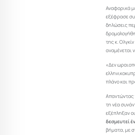
Αναφορικά μ
εξέφρασε συγ
δηλώσεις πε
δρομολογήθηκ
της κ. Ολγκί
αναμένεται ν
«Δεν ωραιοπ
ελληνικοκυπ
πλάνο και π
Απαντώντας τ
τη νέα συνάν
εξέπληξαν οι
δεσμευτεί έ
βήματα, με σ