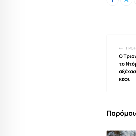
ΠΡΟ
Ο Τρια
το Ντό
αξέχασ
κέφι
Παρόμοι