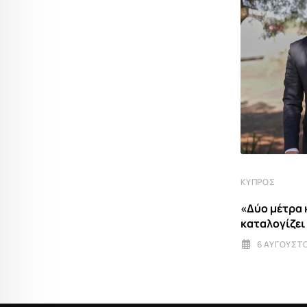
ΚΎΠΡΟΣ
Τι φέρνει μαζί του ο Γκουτέρες στην
ΚΎΠΡΟΣ
Κύπρο –
«Δύο μέτρα 
28 ΙΟΥΛΊΟΥ 2026 20:30
καταλογίζει
6 ΑΥΓΟΎΣΤΟ