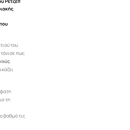
ου Ρετζέπ
ριακής
 που
τιού του
 τόνισε πως
νούς
ικάζει
σφατη
ια τη
ς
λο βαθμό τις