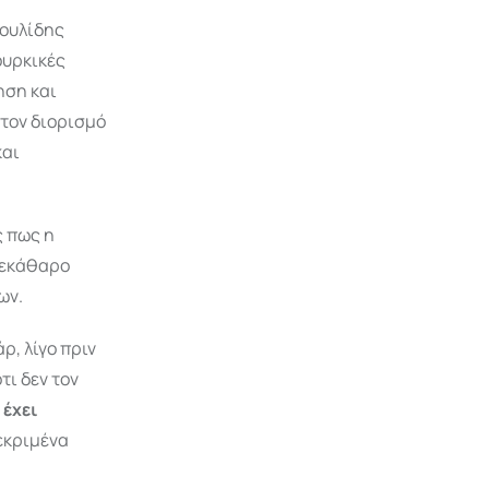
δουλίδης
ουρκικές
ηση και
 τον διορισμό
και
ς πως η
 ξεκάθαρο
ων.
ρ, λίγο πριν
τι δεν τον
έχει
εκριμένα