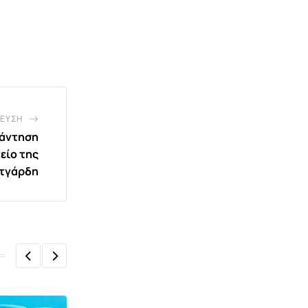
ΕΥΣΗ
νάντηση
είο της
υτγάρδη