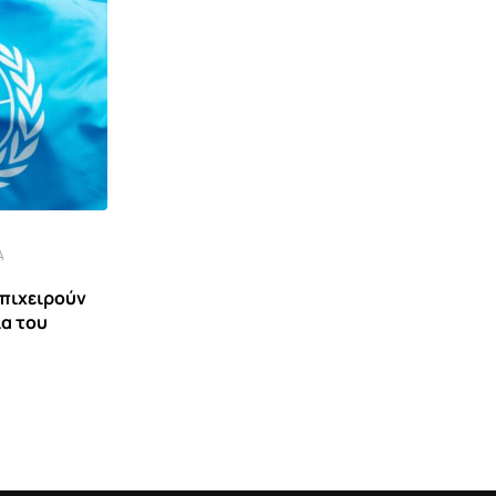
Α
,
ΒΊΝΤΕΟ
ΕΙΔΉΣΕΙΣ ΚΑΙ ΝΈΑ
επιχειρούν
ία του
Ανάμεσα σε Αιγαίο και Κύπρο – Μια
συζήτηση με
1 ΑΥΓΟΎΣΤΟΥ 2026 10:52