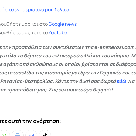
ή στο ενημερωτικό μας δελτίο.
λουθήστε μας και στο
Google
news
λουθήστε μας και στο
Youtube
 την προσπάθεια των συντελεστών της e-enimerosi.com 
για όλα τα θέματα του ελληνισμού αλλά και του κόσμου. Μ
ε αγάπη από ανθρώπους οι οποίοι βρίσκονται σε διάφορα
ας ιστοσελίδα της διασποράς με έδρα την Γερμανία και το
 Ρηνανίας-Βεστφαλίας. Κάντε την δική σας δωρεά
εδώ
για
ην προσπάθειά μας. Σας ευχαριστούμε θερμά!!!
τε αυτή την ανάρτηση: