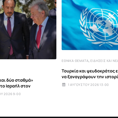
,
ΕΘΝΙΚΆ ΘΈΜΑΤΑ
ΕΙΔΉΣΕΙΣ ΚΑΙ ΝΈ
Τουρκία και ψευδοκράτος 
να ξαναγράψουν την ιστορ
και δύο σταθμά»
1 ΑΥΓΟΎΣΤΟΥ 2026 13:00
 το Ισραήλ στον
Υ 2026 9:00