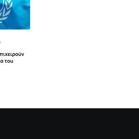
Α
,
ΒΊΝΤΕΟ
ΕΙΔΉΣΕΙΣ ΚΑΙ ΝΈΑ
επιχειρούν
ία του
Ανάμεσα σε Αιγαίο και Κύπρο – Μια
συζήτηση με
1 ΑΥΓΟΎΣΤΟΥ 2026 10:52