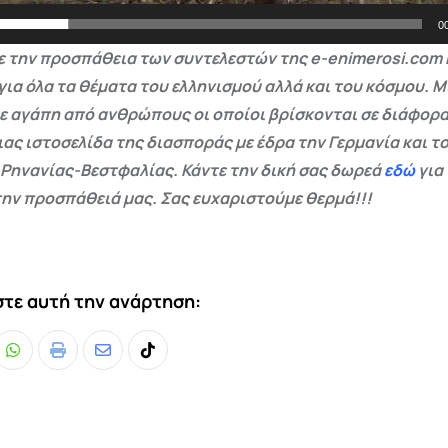
0
 την προσπάθεια των συντελεστών της e-enimerosi.com 
για όλα τα θέματα του ελληνισμού αλλά και του κόσμου. Μ
ε αγάπη από ανθρώπους οι οποίοι βρίσκονται σε διάφορα
ας ιστοσελίδα της διασποράς με έδρα την Γερμανία και το
 Ρηνανίας-Βεστφαλίας. Κάντε την δική σας δωρεά
εδώ
για
ην προσπάθειά μας. Σας ευχαριστούμε θερμά!!!
τε αυτή την ανάρτηση:
Whatsapp
Print
Share
Tiktok
via
Email