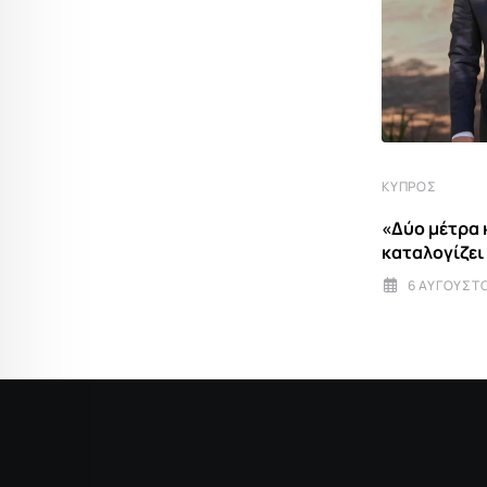
ΚΎΠΡΟΣ
Τι φέρνει μαζί του ο Γκουτέρες στην
ΚΎΠΡΟΣ
Κύπρο –
«Δύο μέτρα 
28 ΙΟΥΛΊΟΥ 2026 20:30
καταλογίζει
6 ΑΥΓΟΎΣΤΟ