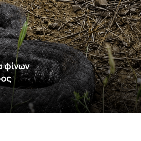
α φίνων
ρος