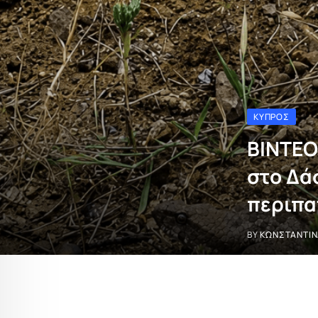
ΚΎΠΡΟΣ
ΒΙΝΤΕΟ
στο Δά
περιπα
BY
ΚΩΝΣΤΑΝΤΊΝ