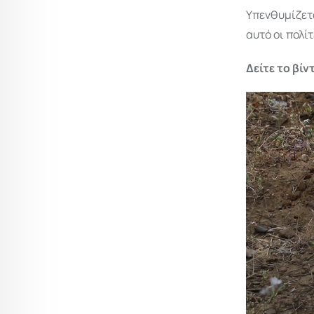
Υπενθυμίζετα
αυτό οι πολί
Δείτε το βί
Πρόγραμμα
Αναπαραγωγ
Βίντεο