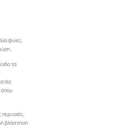
ύο φίνες,
φύση.
ίοδο τα
κετές
α όπου
 περιοχές,
ηλή βλάστηση