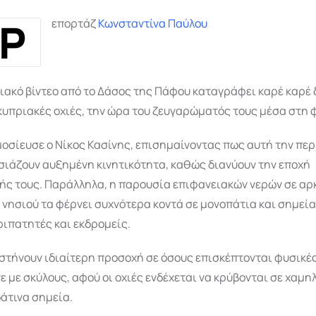
Ρ
επορτάζ
Κωνσταντίνα Παύλου
ακό βίντεο από το Δάσος της Πάφου καταγράφει καρέ καρέ δ
κυπριακές οχιές, την ώρα του ζευγαρώματός τους μέσα στη 
μοσίευσε ο Νίκος Κασίνης, επισημαίνοντας πως αυτή την περ
σιάζουν αυξημένη κινητικότητα, καθώς διανύουν την εποχή
ς τους. Παράλληλα, η παρουσία επιφανειακών νερών σε αρ
 νησιού τα φέρνει συχνότερα κοντά σε μονοπάτια και σημεί
ριπατητές και εκδρομείς.
υστήνουν ιδιαίτερη προσοχή σε όσους επισκέπτονται φυσικές
ίτε με σκύλους, αφού οι οχιές ενδέχεται να κρύβονται σε χαμ
δάτινα σημεία.