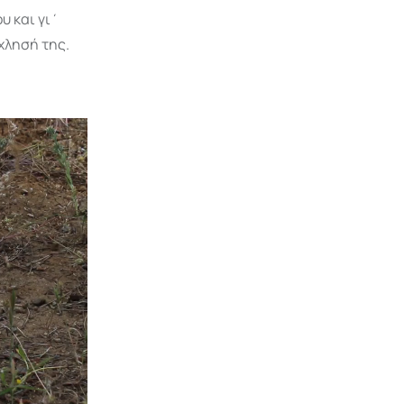
υ και γι΄
χλησή της.