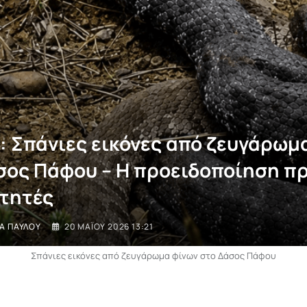
: Σπάνιες εικόνες από ζευγάρωμ
σος Πάφου – Η προειδοποίηση π
τητές
Α ΠΑΎΛΟΥ
20 ΜΑΪ́ΟΥ 2026 13:21
Σπάνιες εικόνες από ζευγάρωμα φίνων στο Δάσος Πάφου