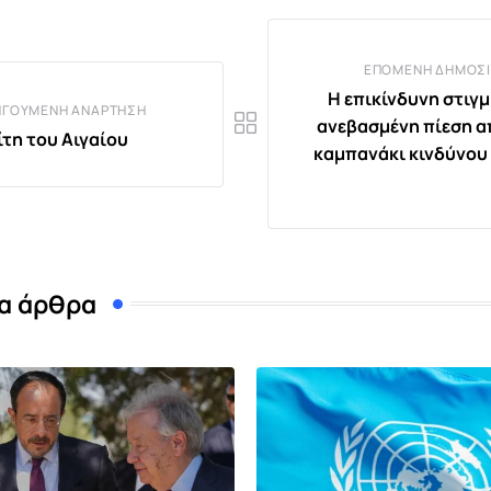
ΕΠΌΜΕΝΗ ΔΗΜΟΣΊ
Η επικίνδυνη στιγμ
ΗΓΟΎΜΕΝΗ ΑΝΆΡΤΗΣΗ
ανεβασμένη πίεση α
τη του Αιγαίου
καμπανάκι κινδύνου 
α άρθρα