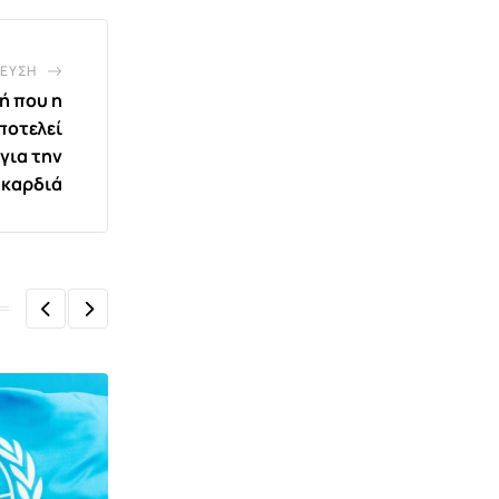
ΕΥΣΗ
ή που η
ποτελεί
για την
καρδιά