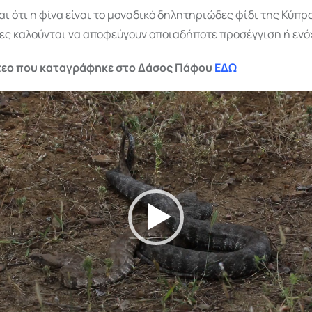
ι ότι η φίνα είναι το μοναδικό δηλητηριώδες φίδι της Κύπρο
τες καλούνται να αποφεύγουν οποιαδήποτε προσέγγιση ή ενό
ντεο που καταγράφηκε στο Δάσος Πάφου
ΕΔΩ
ής