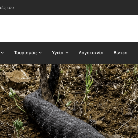
τές του
Τουρισμός
Υγεία
Λογοτεχνία
Βίντεο