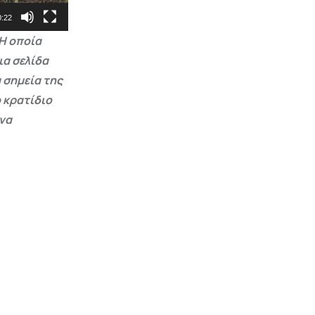
0:22
Η οποία
ια σελίδα
 σημεία της
 κρατίδιο
 να