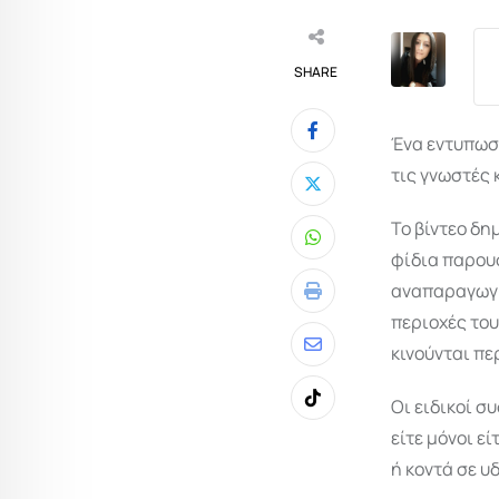
SHARE
Ένα εντυπωσι
τις γνωστές 
Το βίντεο δη
Whatsapp
φίδια παρου
αναπαραγωγή
Print
περιοχές του
κινούνται πε
Share
via
Οι ειδικοί σ
Tiktok
Email
είτε μόνοι ε
ή κοντά σε υ