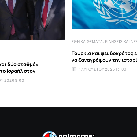
,
ΕΘΝΙΚΆ ΘΈΜΑΤΑ
ΕΙΔΉΣΕΙΣ ΚΑΙ ΝΈ
Τουρκία και ψευδοκράτος 
να ξαναγράψουν την ιστορ
και δύο σταθμά»
1 ΑΥΓΟΎΣΤΟΥ 2026 13:00
 το Ισραήλ στον
Υ 2026 9:00