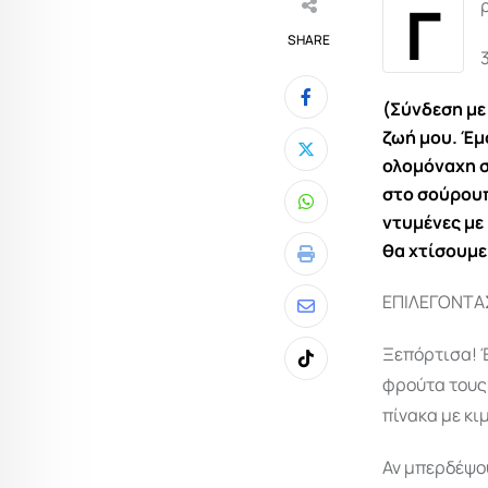
Γ
SHARE
(Σύνδεση με
ζωή μου. Έμ
ολομόναχη σε
στο σούρουπ
Whatsapp
ντυμένες με
θα χτίσουμε
Print
ΕΠΙΛΕΓΟΝΤΑ
Share
via
Ξεπόρτισα! Έ
Tiktok
Email
φρούτα τους 
πίνακα με κι
Αν μπερδέψου