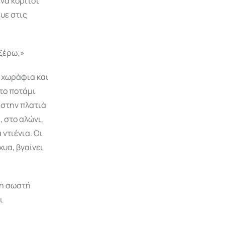
ένα κορίτσι
υε στις
 ξέρω;»
α χωράφια και
στο ποτάμι
ς στην πλατιά
 στο αλώνι,
 ντιένια. Οι
χυα, βγαίνει
τη σωστή
ι