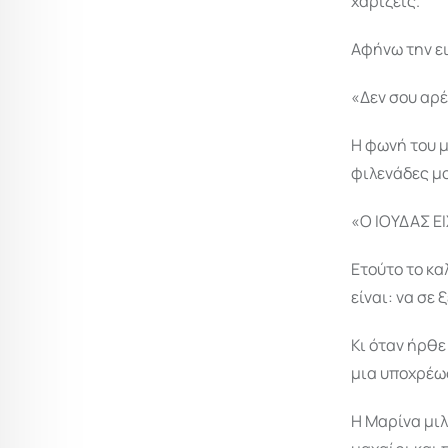
χαρίζεις.
Αφήνω την ει
«Δεν σου αρέ
Η φωνή του μ
φιλενάδες μο
«Ο ΙΟΥΔΑΣ Ε
Ετούτο το κα
είναι: να σε
Κι όταν ήρθε
μια υποχρέωσ
Η Μαρίνα μιλ