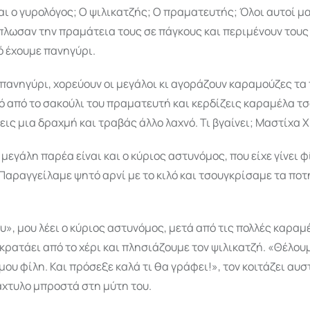
ναι ο γυρολόγος; Ο ψιλικατζής; Ο πραματευτής; Όλοι αυτοί 
πλωσαν την πραμάτεια τους σε πάγκους και περιμένουν τους 
ό έχουμε πανηγύρι.
ι πανηγύρι, χορεύουν οι μεγάλοι κι αγοράζουν καραμούζες τα 
 από το σακούλι του πραματευτή και κερδίζεις καραμέλα τ
ς μια δραχμή και τραβάς άλλο λαχνό. Τι βγαίνει; Μαστίχα Χ
 μεγάλη παρέα είναι και ο κύριος αστυνόμος, που είχε γίνει φ
Παραγγείλαμε ψητό αρνί με το κιλό και τσουγκρίσαμε τα ποτ
υ», μου λέει ο κύριος αστυνόμος, μετά από τις πολλές καραμ
 κρατάει από το χέρι και πλησιάζουμε τον ψιλικατζή. «Θέλου
 μου φίλη. Και πρόσεξε καλά τι θα γράφει!», τον κοιτάζει αυσ
άχτυλο μπροστά στη μύτη του.