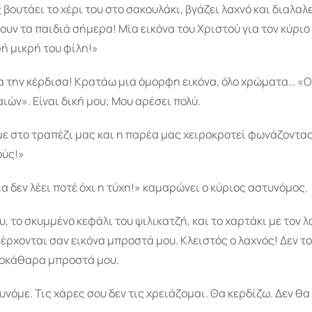
 βουτάει το χέρι του στο σακουλάκι, βγάζει λαχνό και διαλαλ
ζουν τα παιδιά σήμερα! Μία εικόνα του Χριστού για τον κύρι
ρή μικρή του φίλη!»
α την κέρδισα! Κρατάω μια όμορφη εικόνα, όλο χρώματα… «Ο
ιών». Είναι δική μου; Μου αρέσει πολύ.
ε στο τραπέζι μας και η παρέα μας χειροκροτεί φωνάζοντα
ούς!»
α δεν λέει ποτέ όχι η τύχη!» καμαρώνει ο κύριος αστυνόμος.
υ, το σκυμμένο κεφάλι του ψιλικατζή, και το χαρτάκι με τον λ
, έρχονται σαν εικόνα μπροστά μου. Κλειστός ο λαχνός! Δεν το
λοκάθαρα μπροστά μου.
υνόμε. Τις χάρες σου δεν τις χρειάζομαι. Θα κερδίζω. Δεν θα