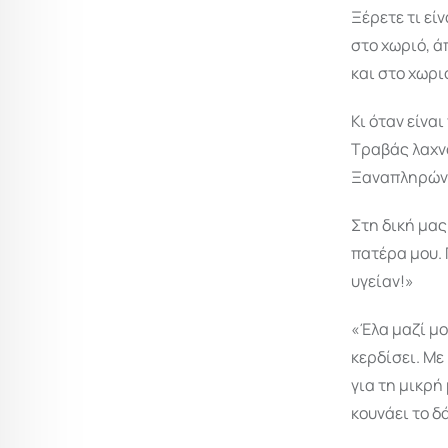
Ξέρετε τι εί
στο χωριό, ά
και στο χωρι
Κι όταν είνα
Τραβάς λαχνό
Ξαναπληρώνει
Στη δική μας
πατέρα μου. 
υγείαν!»
«Έλα μαζί μο
κερδίσει. Με
για τη μικρή
κουνάει το δ