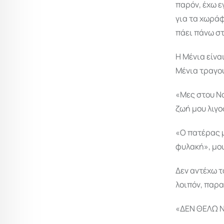
παρόν, έχω ε
για τα χωράφ
πάει πάνω στ
Η Μένια είνα
Μένια τραγο
«Μες στου Να
ζωή μου λιγ
«Ο πατέρας μ
φυλακή», μου
Δεν αντέχω τ
λοιπόν, παρ
«ΔΕΝ ΘΕΛΩ Ν