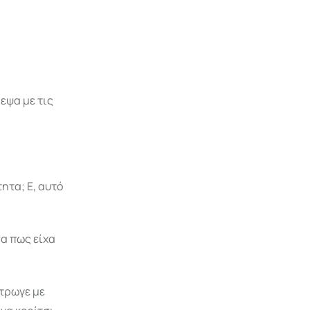
ρεψα με τις
τητα; Ε, αυτό
σα πως είχα
Έτρωγε με