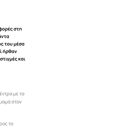
 φορές στη
άντα
ως του μέσα
τί ήρθαν
στιγμές και
δέντρα με τα
 μαμά στον
ρος το