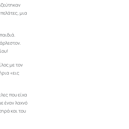
μαζεύτηκαν
πελάτες, μια
παιδιά.
σάρλεστον.
ίου!
ίλος με τον
ήρια «εις
έλες που είχα
με έναν λαχνό
τηρά και του