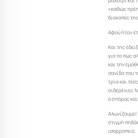
μαχαίρι και 
«καθώς πρέπε
διακοπές της
Αφού ήταν έτ
Και της έδει
για το πώς αλ
και την έμαθ
σανίδα που τ
τρία και τέσ
σιδερένιες λ
ο σπόρος και
Αλωνίζουμε! 
στιγμή πηδάς
ισορροπείς.