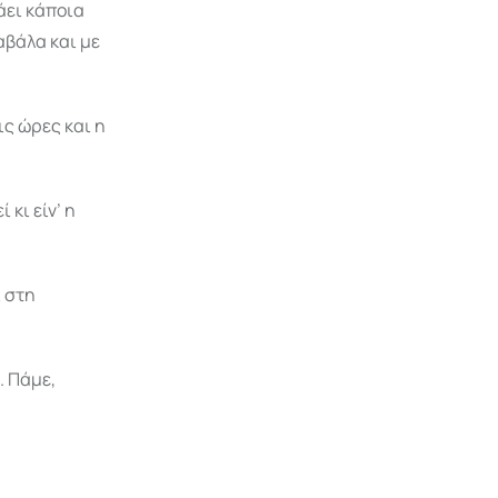
άει κάποια
αβάλα και με
ις ώρες και η
κι είν’ η
ι στη
. Πάμε,