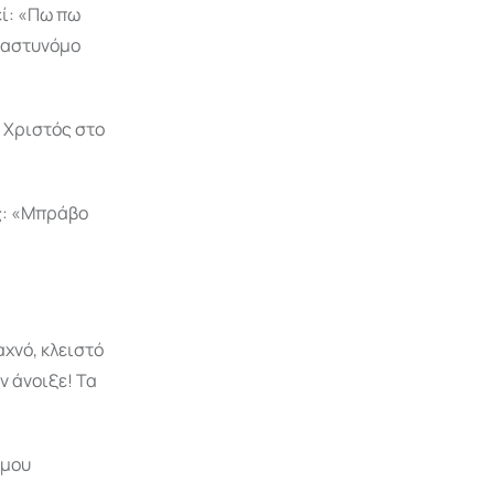
εί: «Πω πω
ο αστυνόμο
 Χριστός στο
ς: «Μπράβο
αχνό, κλειστό
ν άνοιξε! Τα
 μου