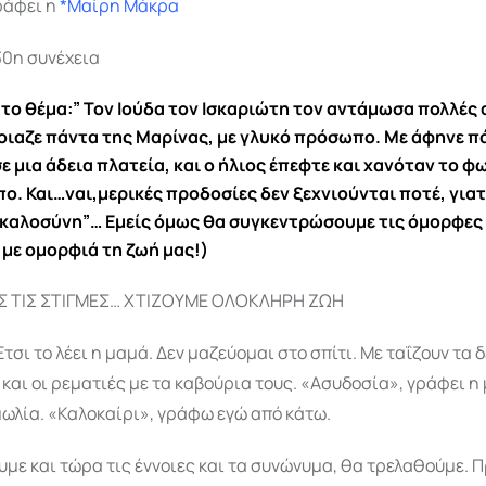
ράφει η
*Μαίρη Μάκρα
30η συνέχεια
 το θέμα:” Τον Ιούδα τον Ισκαριώτη τον αντάμωσα πολλές
οιαζε πάντα της Μαρίνας, με γλυκό πρόσωπο. Με άφηνε π
 μια άδεια πλατεία, και ο ήλιος έπεφτε και χανόταν το φ
ο. Και…ναι,μερικές προδοσίες δεν ξεχνιούνται ποτέ, για
 καλοσύνη”… Εμείς όμως θα συγκεντρώσουμε τις όμορφες 
 με ομορφιά τη ζωή μας!)
Σ ΤΙΣ ΣΤΙΓΜΕΣ… ΧΤΙΖΟΥΜΕ ΟΛΟΚΛΗΡΗ ΖΩΗ
τσι το λέει η μαμά. Δεν μαζεύομαι στο σπίτι. Με ταΐζουν τα 
και οι ρεματιές με τα καβούρια τους. «Ασυδοσία», γράφει η
μωλία. «Καλοκαίρι», γράφω εγώ από κάτω.
με και τώρα τις έννοιες και τα συνώνυμα, θα τρελαθούμε. Π