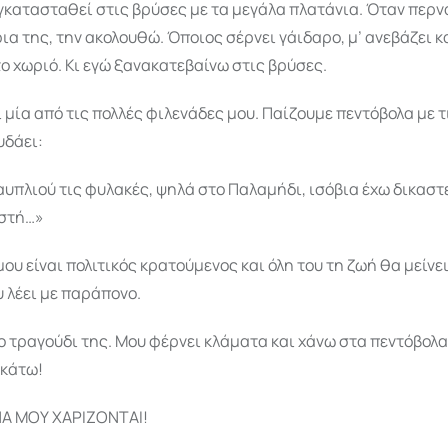
γκατασταθεί στις βρύσες με τα μεγάλα πλατάνια. Όταν περν
ια της, την ακολουθώ. Όποιος σέρνει γάιδαρο, μ’ ανεβάζει κ
ο χωριό. Κι εγώ ξανακατεβαίνω στις βρύσες.
ι μία από τις πολλές φιλενάδες μου. Παίζουμε πεντόβολα με τ
υδάει:
υπλιού τις φυλακές, ψηλά στο Παλαμήδι, ισόβια έχω δικαστεί 
οστή…»
ου είναι πολιτικός κρατούμενος και όλη του τη ζωή θα μείνε
 λέει με παράπονο.
ο τραγούδι της. Μου φέρνει κλάματα και χάνω στα πεντόβολα
ακάτω!
Α ΜΟΥ ΧΑΡΙΖΟΝΤΑΙ!