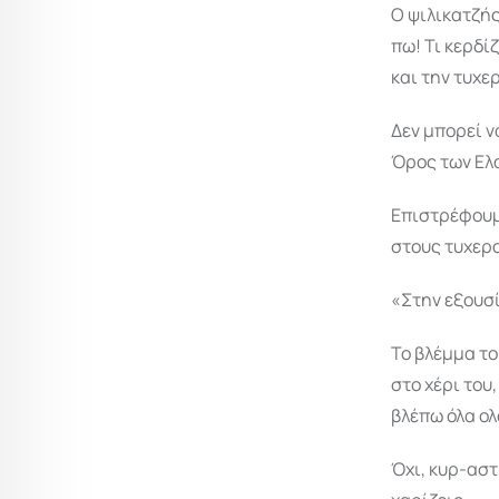
Ο ψιλικατζής
πω! Τι κερδί
και την τυχε
Δεν μπορεί ν
Όρος των Ελα
Επιστρέφουμ
στους τυχερ
«Στην εξουσί
Το βλέμμα το
στο χέρι του
βλέπω όλα ο
Όχι, κυρ-αστ