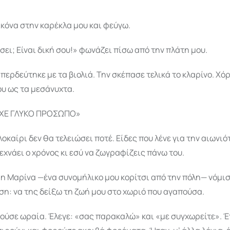
κόνα στην καρέκλα μου και φεύγω.
σει; Είναι δική σου!» φωνάζει πίσω από την πλάτη μου.
περδεύτηκε με τα βιολιά. Την σκέπασε τελικά το κλαρίνο. Χό
υ ως τα μεσάνυχτα.
ΙΧΕ ΓΛΥΚΟ ΠΡΟΣΩΠΟ»
λοκαίρι δεν θα τελειώσει ποτέ. Είδες που λένε για την αιωνιό
 ξεχνάει ο χρόνος κι εσύ να ζωγραφίζεις πάνω του.
 η Μαρίνα —ένα συνομήλικο μου κορίτσι από την πόλη— νόμι
η: να της δείξω τη ζωή μου στο χωριό που αγαπούσα.
ούσε ωραία. Έλεγε: «σας παρακαλώ» και «με συγχωρείτε». 