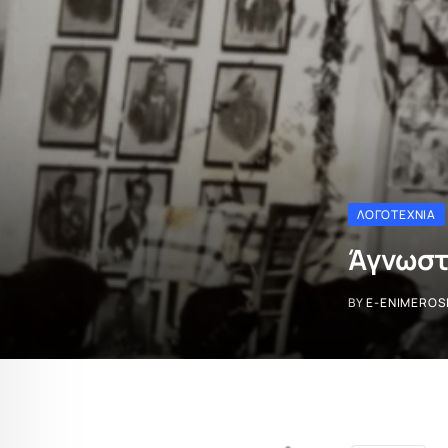
ΛΟΓΟΤΕΧΝΊΑ
Άγνωστ
BY
E-ENIMEROS