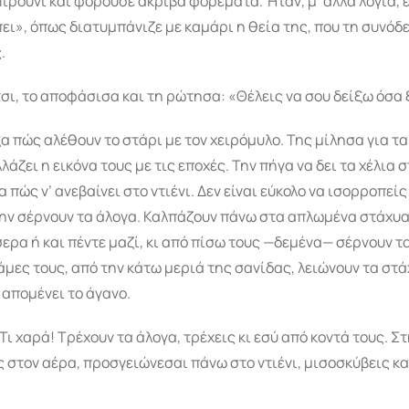
πιρούνι και φορούσε ακριβά φορέματα. Ήταν, μ’ άλλα λόγια, 
ι», όπως διατυμπάνιζε με καμάρι η θεία της, που τη συνόδε
.
σι, το αποφάσισα και τη ρώτησα: «Θέλεις να σου δείξω όσα
ξα πώς αλέθουν το στάρι με τον χειρόμυλο. Της μίλησα για τ
λάζει η εικόνα τους με τις εποχές. Την πήγα να δει τα χέλια 
α πώς ν’ ανεβαίνει στο ντιένι. Δεν είναι εύκολο να ισορροπεί
ην σέρνουν τα άλογα. Καλπάζουν πάνω στα απλωμένα στάχυα,
σερα ή και πέντε μαζί, κι από πίσω τους —δεμένα— σέρνουν τα
άμες τους, από την κάτω μεριά της σανίδας, λειώνουν τα στά
 απομένει το άγανο.
Τι χαρά! Τρέχουν τα άλογα, τρέχεις κι εσύ από κοντά τους. Σ
 στον αέρα, προσγειώνεσαι πάνω στο ντιένι, μισοσκύβεις κα