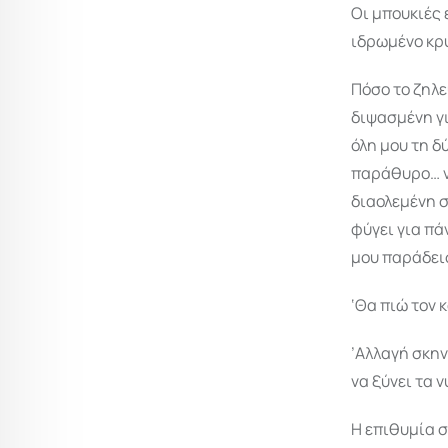
Οι μπουκιές 
ιδρωμένο κρύ
Πόσο το ζηλε
διψασμένη γι
όλη μου τη δ
παράθυρο… ν
διαολεμένη σ
φύγει για πά
μου παράδεισ
‘Θα πιώ τον 
’Αλλαγή σκην
να ξύνει τα 
Η επιθυμία σ