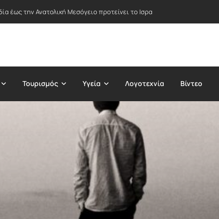
δία έως την Ανατολική Μεσόγειο προτείνει το Ισραήλ – Στο επίκεντρο Ε
Τουρισμός
Υγεία
Λογοτεχνία
Βίντεο