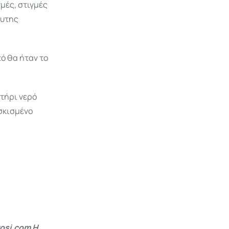
γμές, στιγμές
λυτης
τό θα ήταν το
τήρι νερό
σκισμένο
osi.com Η