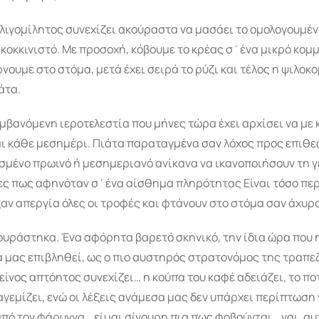
λιγομίλητος συνεχίζει ακούραστα να μασάει το ομολογουμέ
κοκκινιστό. Με προσοχή, κόβουμε το κρέας σ΄ένα μικρό κομμ
νουμε στο στόμα, μετά έχει σειρά το ρύζι και τέλος η ψιλοκ
άτα.
βανόμενη ιεροτελεστία που μήνες τώρα έχει αρχίσει να με 
αι κάθε μεσημέρι. Πιάτα παραταγμένα σαν λόχος προς επιθε
σμένο πρωινό ή μεσημεριανό ανίκανα να ικανοποιήσουν τη γ
ες πως αφηνόταν σ΄ένα αίσθημα πληρότητας Είναι τόσο περί
αν απεργία όλες οι τροφές και φτάνουν στο στόμα σαν άχυρο
υράστηκα. Ένα αφόρητα βαρετό σκηνικό, την ίδια ώρα που η
α μας επιβληθεί, ως ο πιο αυστηρός στρατονόμος της τραπε
είνος απτόητος συνεχίζει… η κούπα του καφέ αδειάζει, το πο
γεμίζει, ενώ οι λέξεις ανάμεσα μας δεν υπάρχει περίπτωση
πό τον φάρυγγα… είμαι σίγουρη πια πως φοβούνται… ναι, αυτ