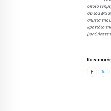
οποία ενημε
σελίδα φτια
σημεία της 
κρατίδιο τη
βοηθήσετε τ
Κοινοποιήσ