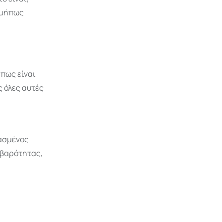
 μήπως
 πως είναι
ς όλες αυτές
ιασμένος
οβαρότητας,