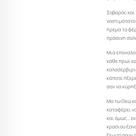
Σοβαρός και 
νοστιμότατο 
ήρεμα το φέρ
πράσινη σαλ
Μια επαναλαμ
κάθε πρωί κ
καλασερβιρι
κάποτε ήξερ
σαν να κύρηξ
Μα τω Θεώ κο
καταφέρει ν
και όμως… εκ
κρασιού ξανα
ξεμυτίσουν α