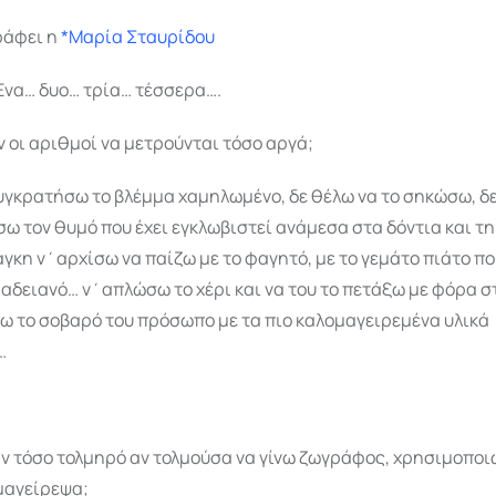
ράφει η
*
Μαρία Σταυρίδου
Ένα… δυο… τρία… τέσσερα….
ν οι αριθμοί να μετρούνται τόσο αργά;
υγκρατήσω το βλέμμα χαμηλωμένο, δε θέλω να το σηκώσω, δε
 τον θυμό που έχει εγκλωβιστεί ανάμεσα στα δόντια και τ
γκη ν΄αρχίσω να παίζω με το φαγητό, με το γεμάτο πιάτο π
αδειανό… ν΄απλώσω το χέρι και να του το πετάξω με φόρα 
ω το σοβαρό του πρόσωπο με τα πιο καλομαγειρεμένα υλικά
…
ν τόσο τολμηρό αν τολμούσα να γίνω ζωγράφος, χρησιμοποι
μαγείρεψα;