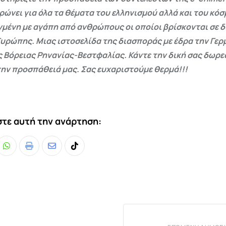
ρώνει για όλα τα θέματα του ελληνισμού αλλά και του κόσ
γμένη με αγάπη από ανθρώπους οι οποίοι βρίσκονται σε 
Ευρώπης. Μιας ιστοσελίδα της διασποράς με έδρα την Γερμ
ς Βόρειας Ρηνανίας-Βεστφαλίας. Κάντε την δική σας δωρ
ην προσπάθειά μας. Σας ευχαριστούμε θερμά!!!
τε αυτή την ανάρτηση:
Whatsapp
Print
Share
Tiktok
via
Email