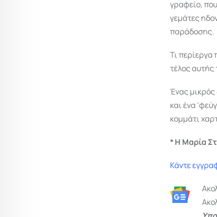
γραφείο, που
γεμάτες ηδο
παράδοσης.
Τι περίεργα 
τέλος αυτής
Ένας μικρός 
και ένα ‘φεύ
κομμάτι χαρ
* Η Μαρία Σ
Κάντε εγγραφ
Ακο
Ακο
Υπο