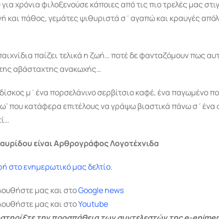
 για χρόνια φιλοξενούσε κάποιες από τις πιο τρελές μας στι
νή και πάθος, γεμάτες ψιθυριστά σ΄αγαπώ και κραυγές από
παιχνίδια παίζει τελικά η ζωή… ποτέ δε φανταζόμουν πως αυ
 της αβάσταχτης ανακωχής…
δίσκος μ΄ένα πορσελάνινο σερβίτσιο καφέ, ένα παγωμένο πο
γω’ που κατάφερα επιτέλους να γράψω βιαστικά πάνω σ΄ένα 
τί…
ταυρίδου είναι
Αρθρογράφος Λογοτέχνιδα
ή στο ενημερωτικό μας δελτίο.
λουθήστε μας και στο
Google
news
λουθήστε μας και στο
Youtube
στηρίξτε την προσπάθεια των συντελεστών της e-enimer