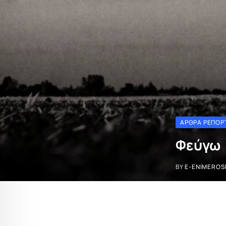
ΆΡΘΡΑ ΡΕΠΟΡ
Φεύγω
BY
E-ENIMEROS