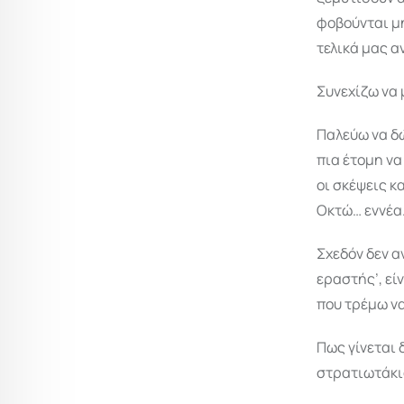
φοβούνται μ
τελικά μας 
Συνεχίζω να 
Παλεύω να δώ
πια έτομη να
οι σκέψεις κ
Οκτώ… εννέα
Σχεδόν δεν α
εραστής’, εί
που τρέμω ν
Πως γίνεται 
στρατιωτάκι