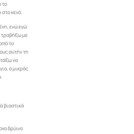
 το
 στο κενό.
ένη, ενώ εγώ
α τραβήξω με
από το
ους αυτήν τη
ατάξω να
γιο, ο μικρός
.
νά βιαστικά
οχο δρύινο