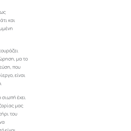
νως
άτι και
ομμένη
κουράζει
ώρηση, μα το
εύση, που
εργο, είναι
.
 σιωπή έχει
ζαρίας μας
τήρι του
 να
ό είναι,