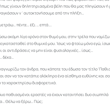
ήπως γίνουν δηλητηριασμένα βέλη που θα μας πληγώσουν ή
αναγκάσουν ν΄αυτοκτονήσουμε από την πλήξη…
μετράω… πέντε… έξι … επτά….
σω ακόμη λίγο χρόνο στον θυμό μου, στην τρέλα που νομίζω
 εγκατασταθεί στο θυμικό μου. Ίσως να φταίω μόνο εγώ, ίσω
αι οι αντιδράσεις να μην είναι φυσιολογικές… ίσως…
… δέκα…
ναγνωρίζω τον άνδρα, που κάποτε του έδωσα τον τίτλο ‘Παθ
ναι σαν να τον κατάπιε ολόκληρο ένα αίσθημα ευθύνης και σ
α το χαρακτηρίσω διαφορετικά.
δυο παθιασμένοι εραστές να έχουν καταντήσει δυο σιωπηλά
α… Θέλω να ξέρω… Πώς;