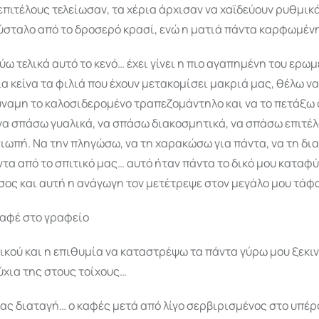
επιτέλους τελείωσαν, τα χέρια άρχισαν να χαϊδεύουν ρυθμικά
σταλο από το δροσερό κρασί, ενώ η ματιά πάντα καρφωμένη
ύω τελικά αυτό το κενό… έχει γίνει η πιο αγαπημένη του ερωμ
α κείνα τα φιλιά που έχουν μετακομίσει μακριά μας, θέλω ν
ύναμη το καλοσιδερομένο τραπεζομάντηλο και να το πετάξω 
α σπάσω γυαλικά, να σπάσω διακοσμητικά, να σπάσω επιτέλ
ιωπή. Να την πληγώσω, να τη χαρακώσω για πάντα, να τη δι
ντα από το σπιτικό μας… αυτό ήταν πάντα το δικό μου καταφύ
ος και αυτή η ανάγωγη τον μετέτρεψε στον μεγάλο μου τάφο
καφέ στο γραφείο
ικού και η επιθυμία να καταστρέψω τα πάντα γύρω μου ξεκι
νύχια της στους τοίχους…
ας διαταγή… ο καφές μετά από λίγο σερβιρισμένος στο υπέρ