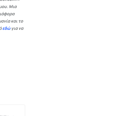
μου. Μια
διάφορα
ανία και το
εά
εδώ
για να