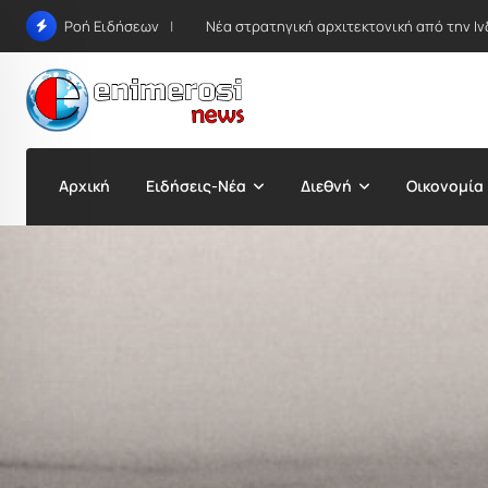
Skip
Νέα στρατηγική αρχιτεκτονική από την Ιν
Ροή Ειδήσεων
to
content
Αρχική
Ειδήσεις-Νέα
Διεθνή
Οικονομία