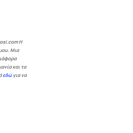
osi.com Η
μου. Μια
διάφορα
ανία και το
εά
εδώ
για να