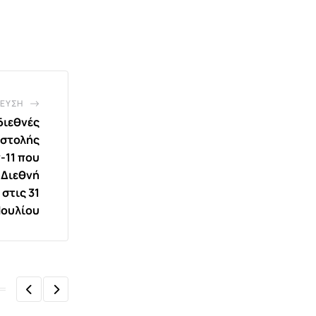
ΕΥΣΗ
διεθνές
οστολής
-11 που
 Διεθνή
στις 31
Ιουλίου