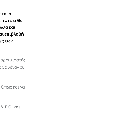
οτα, η
 τότε τι θα
ολλά και
και επιβλαβή
ες των
 Παροιμιαστή;
 θα λέγαν οι
; Όπως και να
Δ.Σ.Θ. και