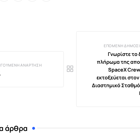
via
Email
ΕΠΌΜΕΝΗ ΔΗΜΟΣΊ
Γνωρίστε το 
πλήρωμα της απ
ΗΓΟΎΜΕΝΗ ΑΝΆΡΤΗΣΗ
SpaceX Crew
ί
εκτοξεύεται στον
Διαστημικό Σταθμό 
α άρθρα