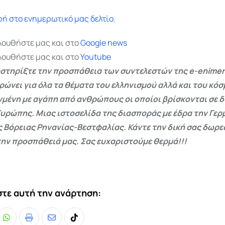
ή στο ενημερωτικό μας δελτίο.
λουθήστε μας και στο
Google
news
λουθήστε μας και στο
Youtube
στηρίξτε την προσπάθεια των συντελεστών της e-enimer
ρώνει για όλα τα θέματα του ελληνισμού αλλά και του κόσ
γμένη με αγάπη από ανθρώπους οι οποίοι βρίσκονται σε 
Ευρώπης. Μιας ιστοσελίδα της διασποράς με έδρα την Γερμ
ς Βόρειας Ρηνανίας-Βεστφαλίας. Κάντε την δική σας δωρ
ην προσπάθειά μας. Σας ευχαριστούμε θερμά!!!
τε αυτή την ανάρτηση:
Whatsapp
Print
Share
Tiktok