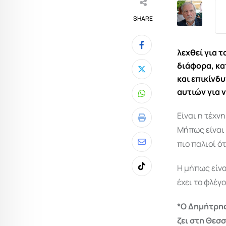
SHARE
λεχθεί για τ
διάφορα, κα
και επικίνδ
αυτιών για 
Whatsapp
Είναι η τέχν
Print
Μήπως είναι 
πιο παλιοί ό
Share
via
Η μήπως είνα
Tiktok
Email
έχει το φλέγ
*Ο Δημήτρης
ζει στη Θεσ