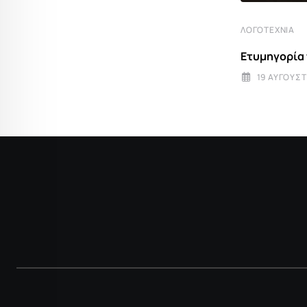
ΛΟΓΟΤΕΧΝΊΑ
ΛΟΓΟΤΕΧΝΊΑ
Ετυμηγορία του κουτσομπολιού
Ετυμηγορία
19 ΑΥΓΟΎΣΤΟΥ 2025 14:37
19 ΑΥΓΟΎΣΤ