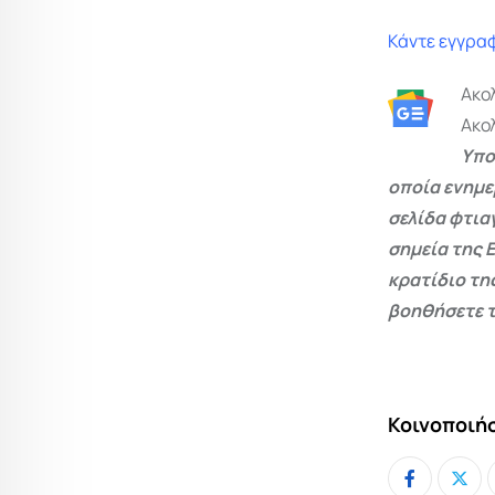
Κάντε εγγραφ
Ακο
Ακο
Υπο
οποία ενημε
σελίδα φτια
σημεία της 
κρατίδιο τη
βοηθήσετε τ
Κοινοποιήσ