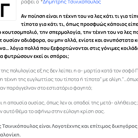
Γ
ράφει ο *
Δήμητρης Τσινικόπουλος
Αν ποίηση είναι η τέχνη του να λες κάτι τι για τίπ
τίποτα για κάτι τι, όπως προσφυώς κάποιος είπε,
ο κουτσομπολιό, την σπερμολογία, την τέχνη του να λες π
τ ουσίαν αδιάφορα, ου μην αλλά, ενίοτε και ανυπόστατα 
υνα… λόγια πολλά που ξεφορτώνονται στις γόνιμες κοιλάδ
να φυτρώσουν εκεί οι σπόροι;
η της πολυλογίας εξ ης δεν λείπει η α- μαρτία κατά τον σοφό
η τέχνη της ευγλωττίας του τίποτα ή τίποτα” με ολίγη.”…όπως
ταν παράγγελναν στο εστιατόριο φαγητό;
ι η απουσία ουσίας, όπως λεν οι οπαδοί της μετά- αλήθειας
ον αυτό θέμα το αφήνω στην εύλογη κρίση σας.
 Τσινικόπουλος είναι Λογοτέχνης και επίτιμος δικηγόρος 
σαλονίκη.