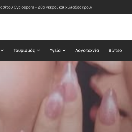
σίτου Cyclospora – Δύο νεκροί και χιλιάδες κρούσματα σε δεκάδες Πολ
Τουρισμός
Υγεία
Λογοτεχνία
Βίντεο