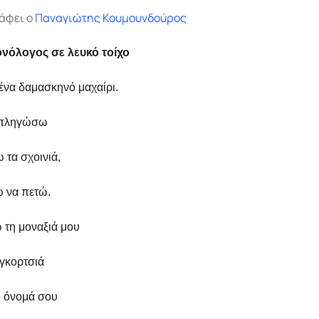
άφει ο
Παναγιώτης Κουμουνδούρος
νόλογος σε λευκό τοίχο
να δαμασκηνό μαχαίρι.
α πληγώσω
 τα σχοινιά,
 να πετώ.
τη μοναξιά μου
 γκορτσιά
ο όνομά σου