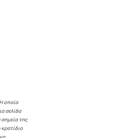
Η οποία
ια σελίδα
 σημεία της
 κρατίδιο
 να