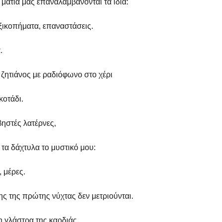
μάτια μας επαναλαμβάνονται τα ίδια:
ξικοπήματα, επαναστάσεις.
.
ζητιάνος με ραδιόφωνο στο χέρι
κοτάδι.
βηστές λατέρνες,
 τα δάχτυλα το μυστικό μου:
, μέρες.
νης της πρώτης νύχτας δεν μετριούνται.
η γλάστρα της καρδιάς.