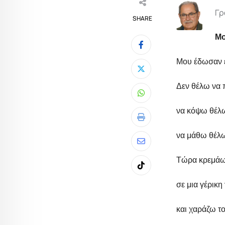
Γρ
SHARE
Μο
Μου έδωσαν έ
Δεν θέλω ν
Whatsapp
να κόψω θέλω
Print
να μάθω θέλω
Share
Τώρα κρεμάω 
via
Tiktok
Email
σε μια γέρικη
και χαράζω τ