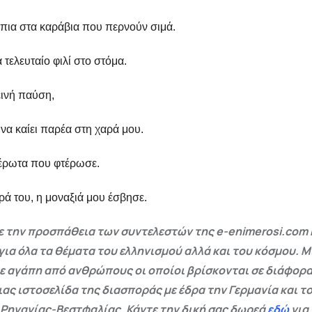
πια στα καράβια που περνούν σιμά.
τελευταίο φιλί στο στόμα.
εινή παύση,
να καίει παρέα στη χαρά μου.
έρωτα που φτέρωσε.
ρά του, η μοναξιά μου έσβησε.
 την προσπάθεια των συντελεστών της e-enimerosi.com 
για όλα τα θέματα του ελληνισμού αλλά και του κόσμου. Μ
ε αγάπη από ανθρώπους οι οποίοι βρίσκονται σε διάφορα
ας ιστοσελίδα της διασποράς με έδρα την Γερμανία και το
 Ρηνανίας-Βεστφαλίας. Κάντε την δική σας δωρεά
εδώ
για