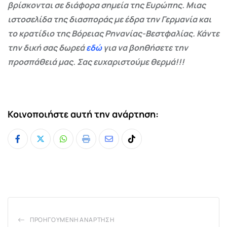
βρίσκονται σε διάφορα σημεία της Ευρώπης. Μιας
ιστοσελίδα της διασποράς με έδρα την Γερμανία και
το κρατίδιο της Βόρειας Ρηνανίας-Βεστφαλίας. Κάντε
την δική σας δωρεά
εδώ
για να βοηθήσετε την
προσπάθειά μας. Σας ευχαριστούμε θερμά!!!
Κοινοποιήστε αυτή την ανάρτηση:
Whatsapp
Print
Share
Tiktok
via
Email
ΠΡΟΗΓΟΎΜΕΝΗ ΑΝΆΡΤΗΣΗ