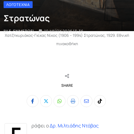
ΛΟΓΟΤΕΧΝΊΑ
Στρατώνας
BY
E-ENIMEROSI
10 ΜΑΪ́ΟΥ 2026 13:36
Χατζηκυριάκος-Γκίκας Νίκος (1906 – 1994) Στρατώνας, 1929. Εθνική
πινακοθήκη
SHARE
Whatsapp
Print
Share
Tiktok
via
Email
Γ
ράφει ο
Δρ. Μιλτιάδης Ντόβας