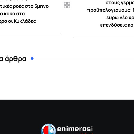
στους γερμ
τικές ροές στο 5μηνο
προϋπολογισμούς: 1
το κακό στο
ευρώ νέο χρ
ερο οι Κυκλάδες
επενδύσεις κα
α άρθρα