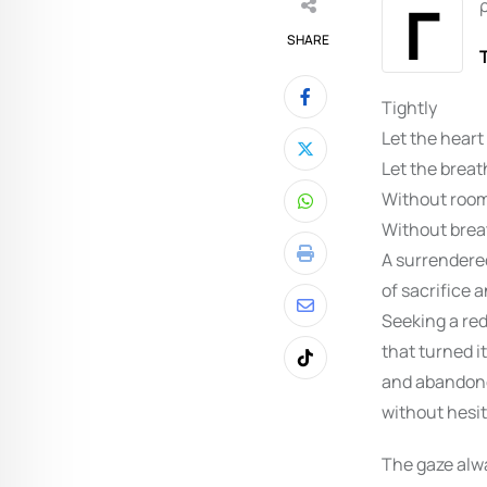
Γ
SHARE
Tightly
Let the heart
Let the breat
Without room
Whatsapp
Without brea
A surrendere
Print
of sacrifice 
Share
Seeking a re
via
that turned i
Tiktok
Email
and abandon
without hesit
The gaze alw