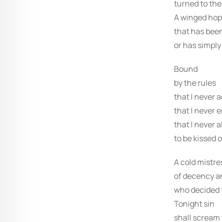
turned to the
A winged ho
that has bee
or has simply
Bound
by the rules
that I never 
that I never 
that I never 
to be kissed o
A cold mistre
of decency a
who decided 
Tonight sin
shall scream