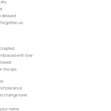
 sky.
pe
n delayed
 forgotten us.
accepted
embraced with love
allowed
n the lips.
ss
nd tolerance
to change lover.
 your name