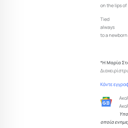
on the lips of
Tied
always
to a newborn ‘
*Η Μαρία Στ
Διαχειρίστρι
Κάντε εγγραφ
Ακο
Ακο
Υπο
οποία ενημε