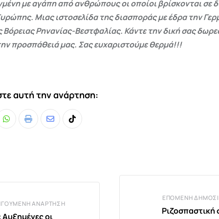
γμένη με αγάπη από ανθρώπους οι οποίοι βρίσκονται σε 
Ευρώπης. Μιας ιστοσελίδα της διασποράς με έδρα την Γερμ
ς Βόρειας Ρηνανίας-Βεστφαλίας. Κάντε την δική σας δωρ
ην προσπάθειά μας. Σας ευχαριστούμε θερμά!!!
τε αυτή την ανάρτηση:
Whatsapp
Print
Share
Tiktok
via
Email
ΕΠΌΜΕΝΗ ΔΗΜΟΣΊ
ΗΓΟΎΜΕΝΗ ΑΝΆΡΤΗΣΗ
Ριζοσπαστική
: Αυξημένες οι