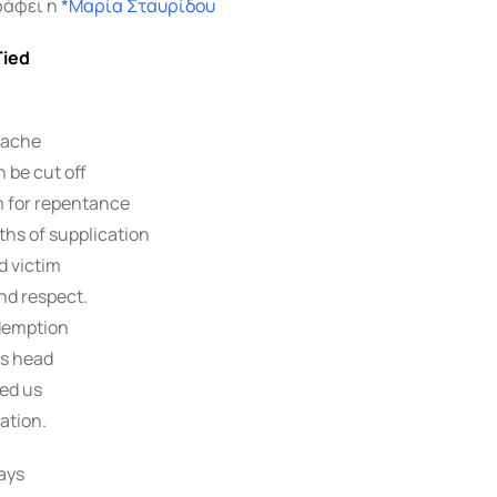
ράφει η
*
Μαρία Σταυρίδου
Tied
 ache
h be cut off
 for repentance
ths of supplication
d victim
and respect.
demption
ts head
ed us
ation.
ays