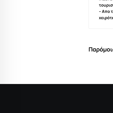
τουρισ
– Απο 
χειρότ
Παρόμοι