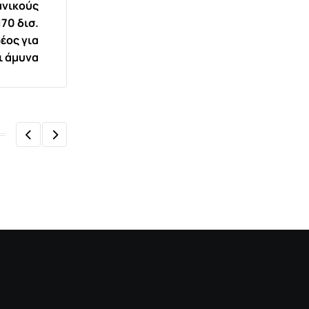
ανικούς
70 δισ.
έος για
ι άμυνα