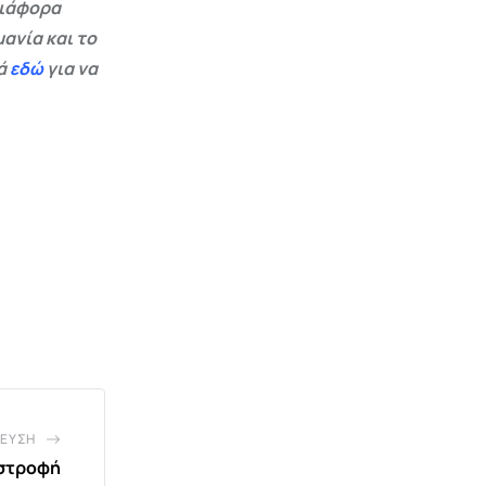
διάφορα
ανία και το
εά
εδώ
για να
ΕΥΣΗ
 στροφή