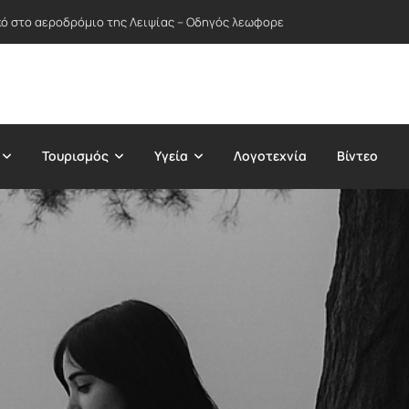
ικό στο αεροδρόμιο της Λειψίας – Οδηγός λεωφορείου απέτρεψε πιθανή
Τουρισμός
Υγεία
Λογοτεχνία
Βίντεο