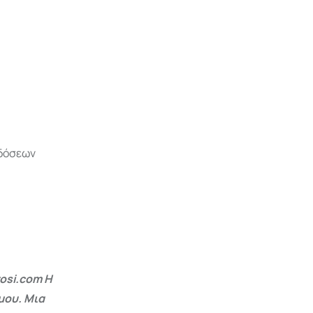
κδόσεων
osi.com Η
μου. Μια