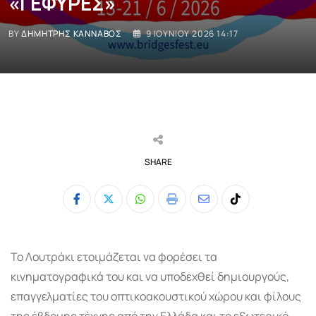
«ΓΕΦΥΡΕΣ»
BY
ΔΗΜΉΤΡΗΣ ΚΑΝΝΑΒΌΣ
9 ΙΟΥΝΊΟΥ 2026 14:17
SHARE
Whatsapp
Print
Share
Tiktok
via
Email
Το Λουτράκι ετοιμάζεται να φορέσει τα
κινηματογραφικά του και να υποδεχθεί δημιουργούς,
επαγγελματίες του οπτικοακουστικού χώρου και φίλους
της έβδομης τέχνης από την Ελλάδα και το εξωτερικό.