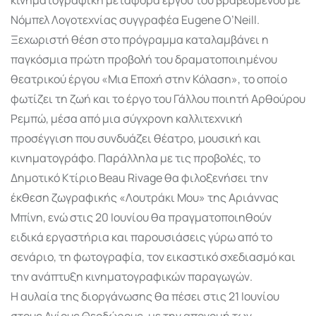
Νόμπελ Λογοτεχνίας συγγραφέα Eugene O’Neill.
Ξεχωριστή θέση στο πρόγραμμα καταλαμβάνει η
παγκόσμια πρώτη προβολή του δραματοποιημένου
θεατρικού έργου «Μια Εποχή στην Κόλαση», το οποίο
φωτίζει τη ζωή και το έργο του Γάλλου ποιητή Αρθούρου
Ρεμπώ, μέσα από μια σύγχρονη καλλιτεχνική
προσέγγιση που συνδυάζει θέατρο, μουσική και
κινηματογράφο. Παράλληλα με τις προβολές, το
Δημοτικό Κτίριο Beau Rivage θα φιλοξενήσει την
έκθεση ζωγραφικής «Λουτράκι Μου» της Αριάννας
Μπίνη, ενώ στις 20 Ιουνίου θα πραγματοποιηθούν
ειδικά εργαστήρια και παρουσιάσεις γύρω από το
σενάριο, τη φωτογραφία, τον εικαστικό σχεδιασμό και
την ανάπτυξη κινηματογραφικών παραγωγών.
Η αυλαία της διοργάνωσης θα πέσει στις 21 Ιουνίου
στους Αγίους Θεοδώρους, με την απονομή των