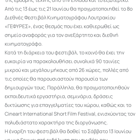
Από τις 13 έως τις 21 Ιουνίου θα πραγματοποιηθεί το 8ο
Διεθνές Φεστιβάλ Κινηματογράφου Λουτρακίου
«ΓΕΦΥΡΕΣ», ένας θεσμός που έχει καθιερωθεί ως
σημείο αναφοράς για τον ανεξάρτητο και διεθνή
κινηματογράφο.
Κατά τη διάρκεια του φεστιβάλ, το κοινό θα έχει την
ευκαιρία να παρακολουθήσει συνολικά 90 ταινίες
μικρού και μεγάλου μήκους από 26 χώρες, πολλές από
τις οποίες θα παρουσιαστούν παρουσία των
δημιουργών τους. Παράλληλα, θα πραγματοποιηθούν
εκπαιδευτικά εργαστήρια, σεμινάρια, δράσεις
δικτύωσης για επαγγελματίες του χώρου, καθώς και το
Cineart International Short Film Festival, ενισχύοντας τον
πολυδιάστατο χαρακτήρα της διοργάνωσης.
Η έναρξη του φεστιβάλ θα δοθεί το Σάββατο 13 Ιουνίου
με μια ξεχωριστή εκδήλωση που συνδέει τον