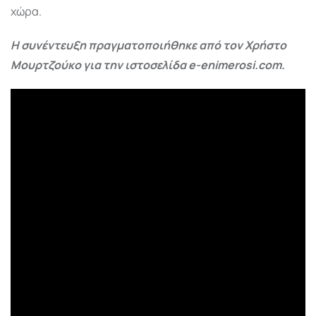
χώρα.
Η συνέντευξη πραγματοποιήθηκε από τον Χρήστο
Μουρτζούκο για την ιστοσελίδα e-enimerosi.com.