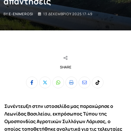
απαντήσεις
BY
E-ENIMEROSI
13 ΔΕΚΕΜΒΡΊΟΥ 2025 17:49
SHARE
Whatsapp
Print
Share
Tiktok
via
Email
Συνέντευξη στην ιστοσελίδα μας
παραχώρησε ο
Λεωνίδας Βασιλείου, εκπρόσωπος Τύπου της
Ομοσπονδίας Αγροτικών Συλλόγων Λάρισας, ο
οποίος τοποθετήθηκε αναλυτικά για τις τελευταίες