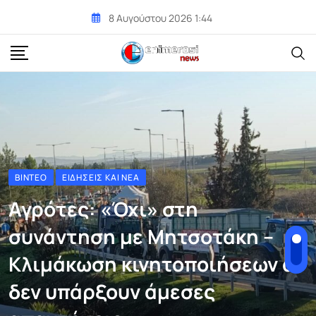
Skip
8 Αυγούστου 2026 1:44
to
content
ΒΊΝΤΕΟ
ΕΙΔΉΣΕΙΣ ΚΑΙ ΝΈΑ
Αγρότες: «Όχι» στη
συνάντηση με Μητσοτάκη –
Κλιμάκωση κινητοποιήσεων αν
δεν υπάρξουν άμεσες