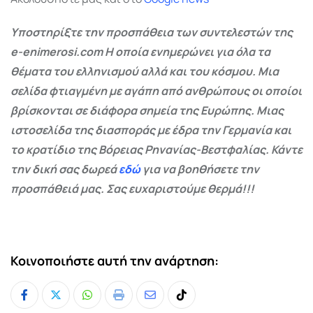
Υποστηρίξτε την προσπάθεια των συντελεστών της
e-enimerosi.com Η οποία ενημερώνει για όλα τα
θέματα του ελληνισμού αλλά και του κόσμου. Μια
σελίδα φτιαγμένη με αγάπη από ανθρώπους οι οποίοι
βρίσκονται σε διάφορα σημεία της Ευρώπης. Μιας
ιστοσελίδα της διασποράς με έδρα την Γερμανία και
το κρατίδιο της Βόρειας Ρηνανίας-Βεστφαλίας. Κάντε
την δική σας δωρεά
εδώ
για να βοηθήσετε την
προσπάθειά μας. Σας ευχαριστούμε θερμά!!!
Κοινοποιήστε αυτή την ανάρτηση:
Whatsapp
Print
Share
Tiktok