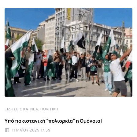
,
ΕΙΔΉΣΕΙΣ ΚΑΙ ΝΈΑ
ΠΟΛΙΤΙΚΉ
Υπό πακιστανική ”πολιορκία” η Ομόνοια!
11 ΜΑΪ́ΟΥ 2025 17:59