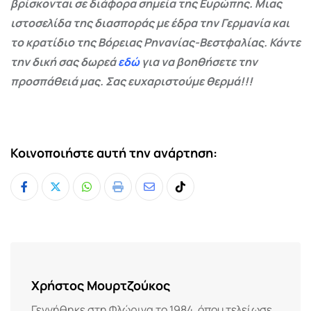
βρίσκονται σε διάφορα σημεία της Ευρώπης. Μιας
ιστοσελίδα της διασποράς με έδρα την Γερμανία και
το κρατίδιο της Βόρειας Ρηνανίας-Βεστφαλίας. Κάντε
την δική σας δωρεά
εδώ
για να βοηθήσετε την
προσπάθειά μας. Σας ευχαριστούμε θερμά!!!
Κοινοποιήστε αυτή την ανάρτηση:
Whatsapp
Print
Share
Tiktok
via
Email
Χρήστος Μουρτζούκος
Γεννήθηκε στη Φλώρινα το 1984, όπου τελείωσε