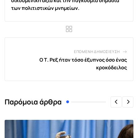
οικουμενική αξία και την παγκόσμια σημασία
των πολιτιστικών μνημείων.
ΕΠΌΜΕΝΗ ΔΗΜΟΣΊΕΥΣΗ
Ο Τ. Ρεξ ήταν τόσο έξυπνος όσο ένας
κροκόδειλος
Παρόμοια άρθρα