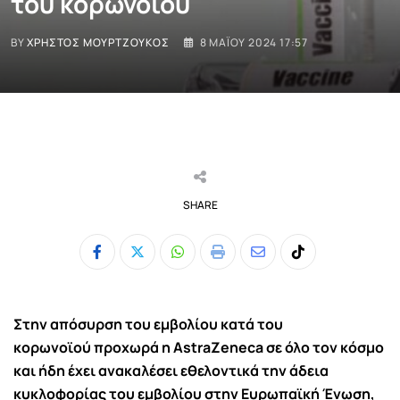
του κορωνοϊού
BY
ΧΡΉΣΤΟΣ ΜΟΥΡΤΖΟΎΚΟΣ
8 ΜΑΪ́ΟΥ 2024 17:57
SHARE
Whatsapp
Print
Share
Tiktok
via
Email
Στην απόσυρση του εμβολίου κατά του
κορωνοϊού προχωρά η AstraZeneca σε όλο τον κόσμο
και ήδη έχει ανακαλέσει εθελοντικά την άδεια
κυκλοφορίας του εμβολίου στην Ευρωπαϊκή Ένωση,