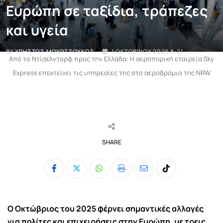
Ευρώπη σε ταξίδια, τράπεζες
και υγεία
BY
ΧΡΉΣΤΟΣ ΜΟΥΡΤΖΟΎΚΟΣ
1 ΟΚΤΩΒΡΊΟΥ 2025 8:21
Από το Ντίσελντορφ προς την Ελλάδα: Η αεροπορική εταιρεία Sky
Express επεκτείνει τις υπηρεσίες της στο αεροδρόμιο της NRW
SHARE
Whatsapp
Print
Share
Tiktok
via
Email
Ο Οκτώβριος του 2025 φέρνει σημαντικές αλλαγές
για πολίτες και επιχειρήσεις στην Ευρώπη, με τρεις