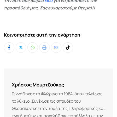
την δική σας δωρεά
εδώ
για να βοηθήσετε την
προσπάθειά μας. Σας ευχαριστούμε θερμά!!!
Κοινοποιήστε αυτή την ανάρτηση:
Whatsapp
Print
Share
Tiktok
via
Email
Χρήστος Μουρτζούκος
Γεννήθηκε στη Φλώρινα το 1984, όπου τελείωσε
το λύκειο. Συνέχισε τις σπουδές του
Θεσσαλονίκη στον τομέα της Πληροφορικής και
των Δικτύων και ασχολήθηκε παράλληλα με τον