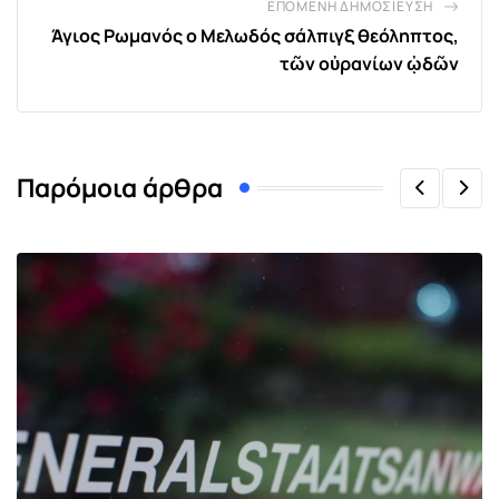
ΕΠΌΜΕΝΗ ΔΗΜΟΣΊΕΥΣΗ
Άγιος Ρωμανός ο Μελωδός σάλπιγξ θεόληπτος,
τῶν οὐρανίων ᾠδῶν
Παρόμοια άρθρα