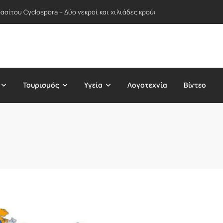
σίτου Cyclospora – Δύο νεκροί και χιλιάδες κρούσματα σε δεκάδες Πολ
Τουρισμός
Υγεία
Λογοτεχνία
Βίντεο