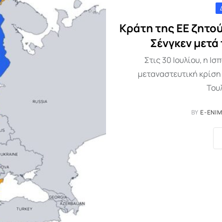
Κράτη της ΕΕ ζητού
Σένγκεν μετά
Στις 30 Ιουλίου, η Ι
μεταναστευτική κρίση 
Του
BY
E-ENI