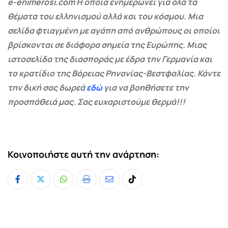
e-enimerosi.com Η οποία ενημερώνει για όλα τα
θέματα του ελληνισμού αλλά και του κόσμου. Μια
σελίδα φτιαγμένη με αγάπη από ανθρώπους οι οποίοι
βρίσκονται σε διάφορα σημεία της Ευρώπης. Μιας
ιστοσελίδα της διασποράς με έδρα την Γερμανία και
το κρατίδιο της Βόρειας Ρηνανίας-Βεστφαλίας. Κάντε
την δική σας δωρεά
εδώ
για να βοηθήσετε την
προσπάθειά μας. Σας ευχαριστούμε θερμά!!!
Κοινοποιήστε αυτή την ανάρτηση:
Whatsapp
Print
Share
Tiktok
via
Email