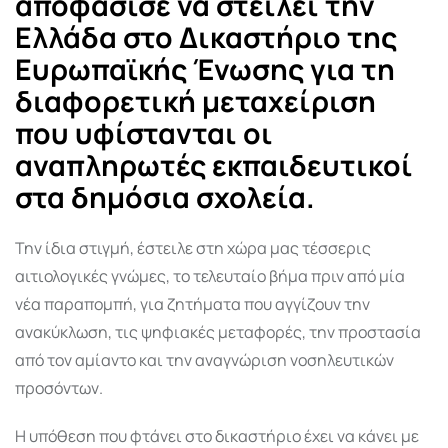
αποφάσισε να στείλει την
Ελλάδα στο Δικαστήριο της
Ευρωπαϊκής Ένωσης για τη
διαφορετική μεταχείριση
που υφίστανται οι
αναπληρωτές εκπαιδευτικοί
στα δημόσια σχολεία.
Την ίδια στιγμή, έστειλε στη χώρα μας τέσσερις
αιτιολογικές γνώμες, το τελευταίο βήμα πριν από μία
νέα παραπομπή, για ζητήματα που αγγίζουν την
ανακύκλωση, τις ψηφιακές μεταφορές, την προστασία
από τον αμίαντο και την αναγνώριση νοσηλευτικών
προσόντων.
Η υπόθεση που φτάνει στο δικαστήριο έχει να κάνει με