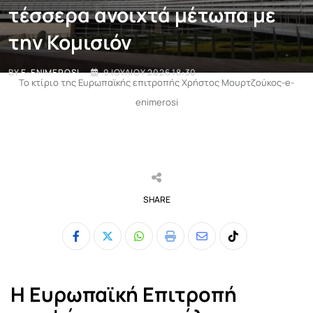
τέσσερα ανοιχτά μέτωπα με
την Κομισιόν
BY
E-ENIMEROSI
9 ΙΟΥΛΊΟΥ 2026 18:30
Το κτίριο της Ευρωπαϊκής επιτροπής Χρήστος Μουρτζούκος-e-
enimerosi
SHARE
Whatsapp
Print
Share
Tiktok
via
Email
Η Ευρωπαϊκή Επιτροπή