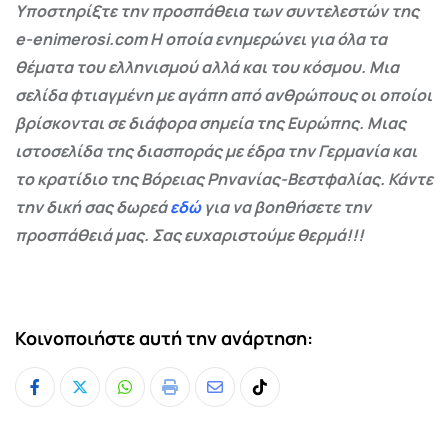
Υποστηρίξτε την προσπάθεια των συντελεστών της
e-enimerosi.com Η οποία ενημερώνει για όλα τα
θέματα του ελληνισμού αλλά και του κόσμου. Μια
σελίδα φτιαγμένη με αγάπη από ανθρώπους οι οποίοι
βρίσκονται σε διάφορα σημεία της Ευρώπης. Μιας
ιστοσελίδα της διασποράς με έδρα την Γερμανία και
το κρατίδιο της Βόρειας Ρηνανίας-Βεστφαλίας. Κάντε
την δική σας δωρεά
εδώ
για να βοηθήσετε την
προσπάθειά μας. Σας ευχαριστούμε θερμά!!!
Κοινοποιήστε αυτή την ανάρτηση:
Whatsapp
Print
Share
Tiktok
via