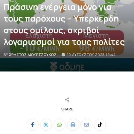
Πράσινη ενέργεια μόνο για
τους παρόχους – Υπερκέρδη
στους ομίλους, ακριβοί
λογαριασμοί για τους πολίτες
BY
ΧΡΉΣΤΟΣ ΜΟΥΡΤΖΟΎΚΟΣ
10 ΑΥΓΟΎΣΤΟΥ 2025 19:44
SHARE
Whatsapp
Print
Share
Tiktok