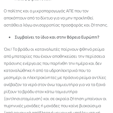
Ο πολίτης και ο μικροπαραγωγός ΑΠΕ που τον
αποκόπτουν από το δίκτυο για να μην προκληθεί
αστάθεια λόγω ανισορροπίας προσφοράς και ζήτησης.
Συμβαίνει το ίδιο και στην Βόρεια Ευρώπη?
Όχι! Το βράδυ οι καταναλωτές παίρνουν φθηνό ρεύμα
από μπαταρίες που έχουν αποθηκεύσει την περίσσεια
πράσινης ενέργειας που παρήχθη την ημέρα και δεν
καταναλώθηκε ή από τα υδροηλεκτρικά που το
μεσημέρι οι ηλεκτροκίνητες με πράσινο ρεύμα αντλίες
ανέβαζαν τα νερά στον άνω ταμιευτήρα για να τα ξανά
ρίξουν το βράδυ στον κάτω ταμιευτήρα
(αντλησιοταμίευση) και σε ακραία ζήτηση μπαίνουν οι
πυρηνικές μονάδες ή μονάδες που καίνε βιοκαύσιμα
(από οργανικά απόβλητα ή γεωργική υπολλειματική