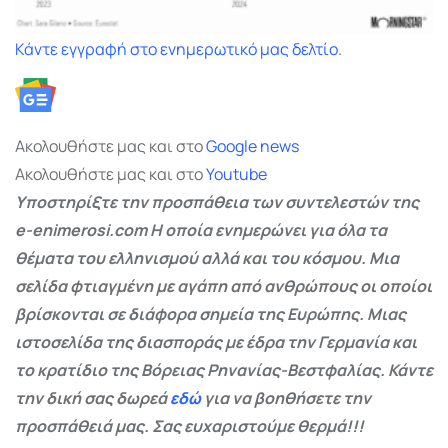
Κάντε εγγραφή στο ενημερωτικό μας δελτίο.
Ακολουθήστε μας και στο
Google
news
Ακολουθήστε μας και στο
Youtube
Υποστηρίξτε την προσπάθεια των συντελεστών της
e-enimerosi.com Η οποία ενημερώνει για όλα τα
θέματα του ελληνισμού αλλά και του κόσμου. Μια
σελίδα φτιαγμένη με αγάπη από ανθρώπους οι οποίοι
βρίσκονται σε διάφορα σημεία της Ευρώπης. Μιας
ιστοσελίδα της διασποράς με έδρα την Γερμανία και
το κρατίδιο της Βόρειας Ρηνανίας-Βεστφαλίας. Κάντε
την δική σας δωρεά
εδώ
για να βοηθήσετε την
προσπάθειά μας. Σας ευχαριστούμε θερμά!!!