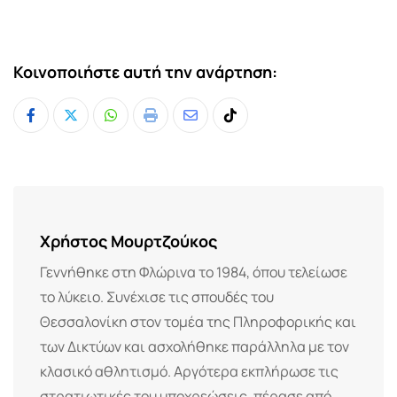
Κοινοποιήστε αυτή την ανάρτηση:
Whatsapp
Print
Share
Tiktok
via
Email
Χρήστος Μουρτζούκος
Γεννήθηκε στη Φλώρινα το 1984, όπου τελείωσε
το λύκειο. Συνέχισε τις σπουδές του
Θεσσαλονίκη στον τομέα της Πληροφορικής και
των Δικτύων και ασχολήθηκε παράλληλα με τον
κλασικό αθλητισμό. Αργότερα εκπλήρωσε τις
στρατιωτικές του υποχρεώσεις, πέρασε από