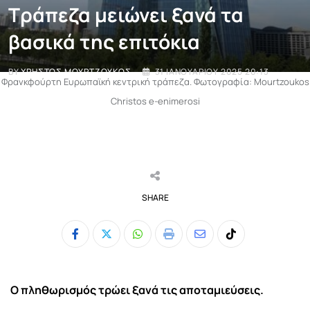
Τράπεζα μειώνει ξανά τα
βασικά της επιτόκια
BY
ΧΡΉΣΤΟΣ ΜΟΥΡΤΖΟΎΚΟΣ
31 ΙΑΝΟΥΑΡΊΟΥ 2025 20:13
Φρανκφούρτη Ευρωπαϊκή κεντρική τράπεζα. Φωτογραφία: Mourtzoukos
Christos e-enimerosi
SHARE
Whatsapp
Print
Share
Tiktok
via
Email
Ο πληθωρισμός τρώει ξανά τις αποταμιεύσεις.