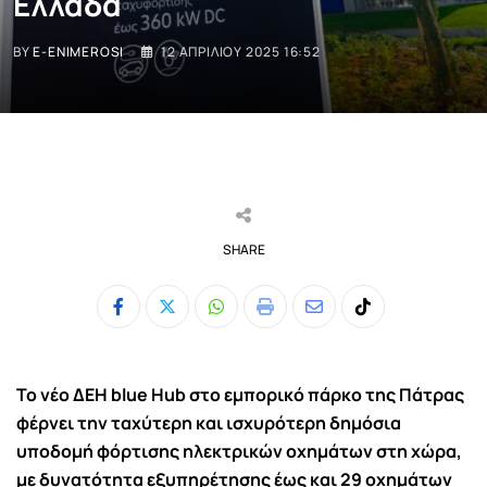
Ελλάδα
BY
E-ENIMEROSI
12 ΑΠΡΙΛΊΟΥ 2025 16:52
SHARE
Whatsapp
Print
Share
Tiktok
via
Email
Το νέο ΔΕΗ blue Hub στο εμπορικό πάρκο της Πάτρας
φέρνει την ταχύτερη και ισχυρότερη δημόσια
υποδομή φόρτισης ηλεκτρικών οχημάτων στη χώρα,
με δυνατότητα εξυπηρέτησης έως και 29 οχημάτων