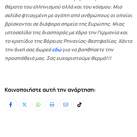
θέματα του ελληνισμού αλλά και του κόσμου. Μια
σελίδα φτιαγμένη με αγάπη από ανθρώπους οι οποίοι
βρίσκονται σε διάφορα σημεία της Ευρώπης. Μιας
ιστοσελίδα της διασποράς με έδρα την Γερμανία και
το κρατίδιο της Βόρειας Ρηνανίας-Βεστφαλίας. Κάντε
την δική σας δωρεά
εδώ
για να βοηθήσετε την
προσπάθειά μας. Σας ευχαριστούμε θερμά!!!
Κοινοποιήστε αυτή την ανάρτηση:
Whatsapp
Print
Share
Tiktok
via
Email