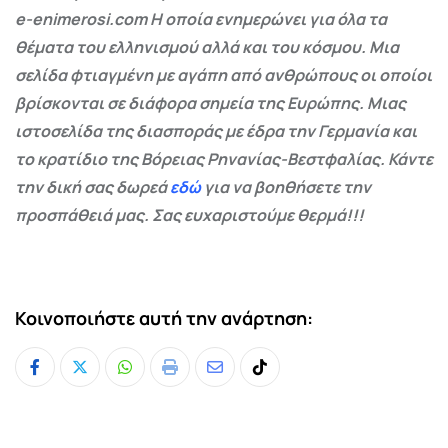
e-enimerosi.com Η οποία ενημερώνει για όλα τα
θέματα του ελληνισμού αλλά και του κόσμου. Μια
σελίδα φτιαγμένη με αγάπη από ανθρώπους οι οποίοι
βρίσκονται σε διάφορα σημεία της Ευρώπης. Μιας
ιστοσελίδα της διασποράς με έδρα την Γερμανία και
το κρατίδιο της Βόρειας Ρηνανίας-Βεστφαλίας. Κάντε
την δική σας δωρεά
εδώ
για να βοηθήσετε την
προσπάθειά μας. Σας ευχαριστούμε θερμά!!!
Κοινοποιήστε αυτή την ανάρτηση:
Whatsapp
Print
Share
Tiktok
via
Email