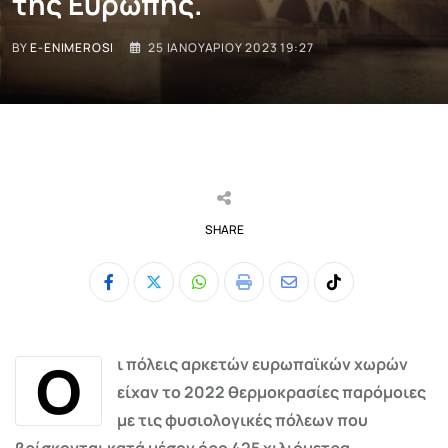
της Ευρώπης.
BY
E-ENIMEROSI
25 ΙΑΝΟΥΑΡΊΟΥ 2023 19:27
SHARE
Whatsapp
Print
Share
Tiktok
via
Email
Ο
ι πόλεις αρκετών ευρωπαϊκών χωρών
είχαν το 2022 θερμοκρασίες παρόμοιες
με τις φυσιολογικές πόλεων που
βρίσκονται κατά μέσον όρο 425 χιλιόμετρα