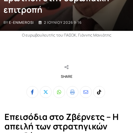
επιτροπή
BY
E-ENIMEROSI
2 ΙΟΥΝΊΟΥ 2026 9:16
Ο ευρωβουλευτής του ΠΑΣΟΚ, Γιάννης Μανιάτης
SHARE
Whatsapp
Print
Share
Tiktok
via
Email
Επεισόδια στο Ζβέρνετς – Η
απειλή των στρατηγικών