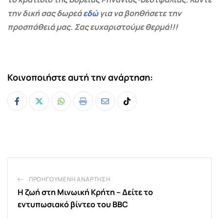
την δική σας δωρεά
εδώ
για να βοηθήσετε την
προσπάθειά μας. Σας ευχαριστούμε θερμά!!!
Κοινοποιήστε αυτή την ανάρτηση:
Whatsapp
Print
Share
Tiktok
via
Email
ΠΡΟΗΓΟΎΜΕΝΗ ΑΝΆΡΤΗΣΗ
Η ζωή στη Μινωική Κρήτη – Δείτε το
εντυπωσιακό βίντεο του BBC