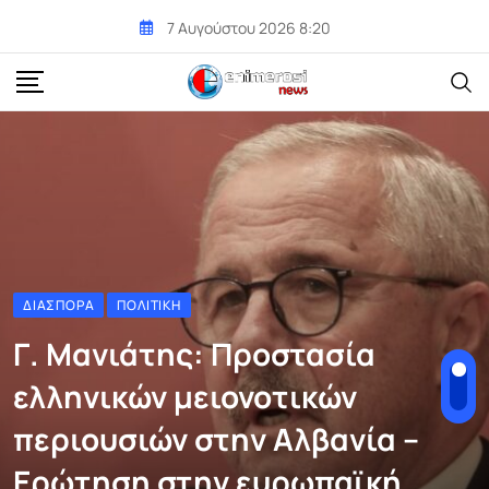
Skip
7 Αυγούστου 2026 8:20
to
content
ΔΙΑΣΠΟΡΆ
ΠΟΛΙΤΙΚΉ
Γ. Μανιάτης: Προστασία
ελληνικών μειονοτικών
περιουσιών στην Αλβανία –
Ερώτηση στην ευρωπαϊκή