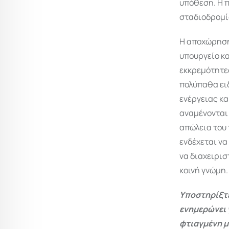
υπόθεση. Η π
σταδιοδρομί
Η αποχώρηση 
υπουργείο κα
εκκρεμότητε
πολύπαθα ειδ
ενέργειας κα
αναμένονται 
απώλεια του 
ενδέχεται να
να διαχειρισ
κοινή γνώμη.
Υποστηρίξτε
ενημερώνει 
φτιαγμένη μ