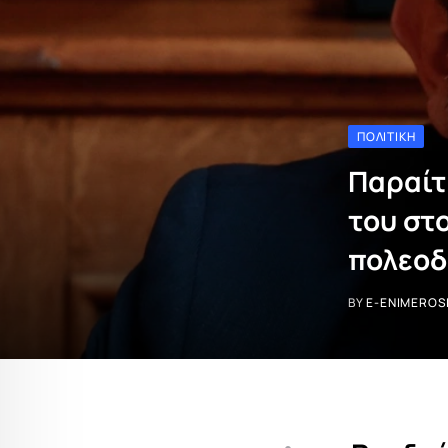
ΠΟΛΙΤΙΚΉ
Παραίτ
του στ
πολεοδ
BY
E-ENIMEROS