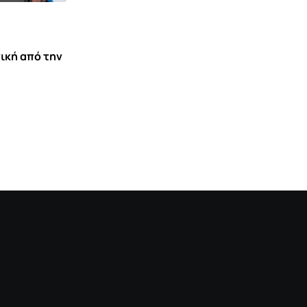
παρασίτου Cyclospora –
7 ΑΥΓΟΎΣΤΟΥ 2026 10:40
ική από την