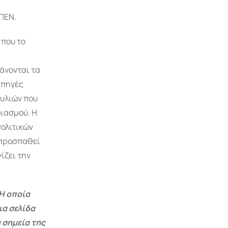
ΠΕΝ.
 που το
άνονται τα
 πηγές
ουλιών που
διασμού. Η
πολιτικών
 προσπαθεί
ίζει την
Η οποία
ια σελίδα
 σημεία της