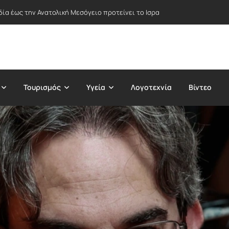
δία έως την Ανατολική Μεσόγειο προτείνει το Ισραήλ – Στο επίκεντρο Ε
Τουρισμός
Υγεία
Λογοτεχνία
Βίντεο