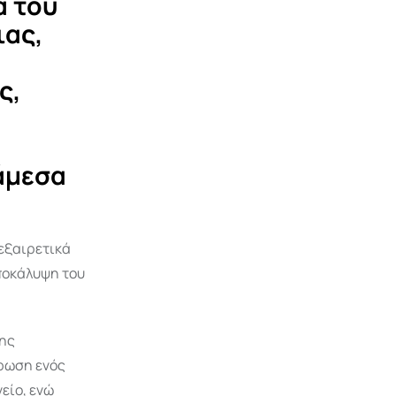
α του
ιας,
ς,
άμεσα
εξαιρετικά
ποκάλυψη του
νης
ήρωση ενός
είο, ενώ