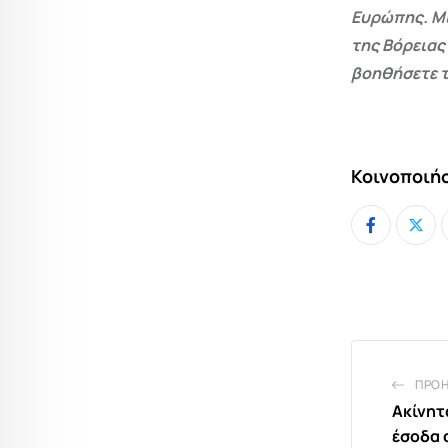
Ευρώπης. Μι
της Βόρειας
βοηθήσετε τ
Κοινοποιήσ
ΠΡΟ
Ακίνητ
έσοδα 