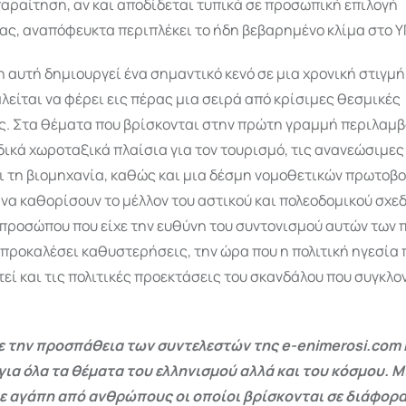
αραίτηση, αν και αποδίδεται τυπικά σε προσωπική επιλογή
ας, αναπόφευκτα περιπλέκει το ήδη βεβαρημένο κλίμα στο Υ
αυτή δημιουργεί ένα σημαντικό κενό σε μια χρονική στιγμή
λείται να φέρει εις πέρας μια σειρά από κρίσιμες θεσμικές
ς. Στα θέματα που βρίσκονται στην πρώτη γραμμή περιλαμβ
ικά χωροταξικά πλαίσια για τον τουρισμό, τις ανανεώσιμες
ι τη βιομηχανία, καθώς και μια δέσμη νομοθετικών πρωτοβ
να καθορίσουν το μέλλον του αστικού και πολεοδομικού σχε
προσώπου που είχε την ευθύνη του συντονισμού αυτών των 
 προκαλέσει καθυστερήσεις, την ώρα που η πολιτική ηγεσία
τεί και τις πολιτικές προεκτάσεις του σκανδάλου που συγκλον
 την προσπάθεια των συντελεστών της e-enimerosi.com 
για όλα τα θέματα του ελληνισμού αλλά και του κόσμου. Μ
ε αγάπη από ανθρώπους οι οποίοι βρίσκονται σε διάφορα