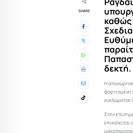
Ραγδαί
υπουργ
SHARE
καθώς 
Σχεδια
Ευθύμι
παραίτ
Παπαστ
Whatsapp
δεκτή.
Print
Η αποχώρηση
Share
φορτισμένη χ
via
κυκλώματος 
Tiktok
Email
Στην επίσημη
επικαλείται
μακρόχρονου