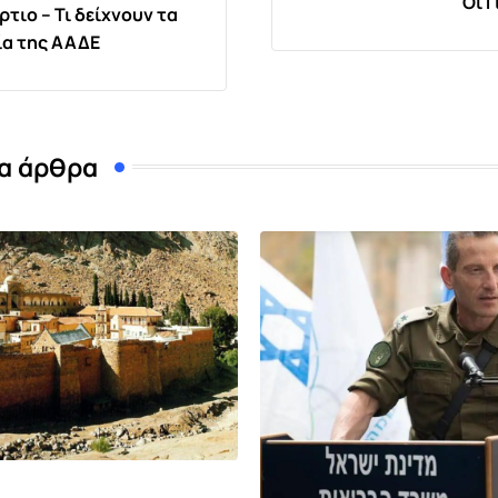
Οι Γ
τιο – Τι δείχνουν τα
ία της ΑΑΔΕ
α άρθρα