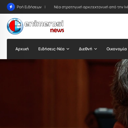
Skip
Νέα στρατηγική αρχιτεκτονική από την Ιν
Ροή Ειδήσεων
to
content
Αρχική
Ειδήσεις-Νέα
Διεθνή
Οικονομία