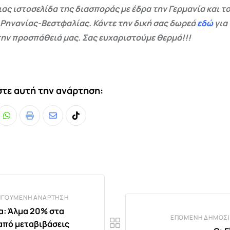
ας ιστοσελίδα της διασποράς με έδρα την Γερμανία και το
 Ρηνανίας-Βεστφαλίας. Κάντε την δική σας δωρεά
εδώ
για
ην προσπάθειά μας. Σας ευχαριστούμε θερμά!!!
τε αυτή την ανάρτηση:
Whatsapp
Print
Share
Tiktok
via
Email
ΗΓΟΎΜΕΝΗ ΑΝΆΡΤΗΣΗ
α: Άλμα 20% στα
ΕΠΌΜΕΝΗ ΔΗΜΟΣΊ
από μεταβιβάσεις