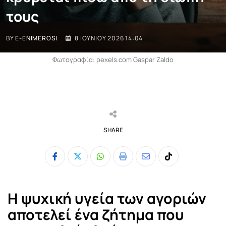
τους
BY
E-ENIMEROSI
8 ΙΟΥΝΊΟΥ 2026 14:04
Φωτογραφία: pexels.com Gaspar Zaldo
SHARE
Whatsapp
Print
Share
Tiktok
via
Email
Η ψυχική υγεία των αγοριών
αποτελεί ένα ζήτημα που