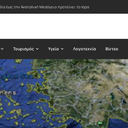
δία έως την Ανατολική Μεσόγειο προτείνει το Ισραήλ – Στο επίκεντρο Ε
Τουρισμός
Υγεία
Λογοτεχνία
Βίντεο