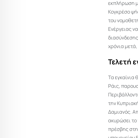
εκπλήρωση μ
Κογκρέσο ψήφ
του νομοθετ
Ενέργειας ν
διασύνδεσης
χρόνια μετά,
Τελετή 
Τα εγκαίνια 
Ράις, παρουσ
Περιβάλλοντ
την Κυπριακ
Δαμιανός. Απ
ακυρώσει το
πρέσβης στην
υπουργείου 