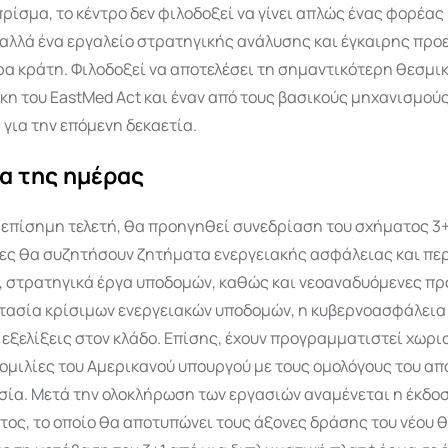
πρίσμα, το κέντρο δεν φιλοδοξεί να γίνει απλώς ένας φορέας
 αλλά ένα εργαλείο στρατηγικής ανάλυσης και έγκαιρης πρ
ρα κράτη. Φιλοδοξεί να αποτελέσει τη σημαντικότερη θεσμι
η του EastMed Act και έναν από τους βασικούς μηχανισμού
για την επόμενη δεκαετία.
α της ημέρας
 επίσημη τελετή, θα προηγηθεί συνεδρίαση του σχήματος 3+
ες θα συζητήσουν ζητήματα ενεργειακής ασφάλειας και πε
, στρατηγικά έργα υποδομών, καθώς και νεοαναδυόμενες πρ
τασία κρίσιμων ενεργειακών υποδομών, η κυβερνοασφάλεια 
 εξελίξεις στον κλάδο. Επίσης, έχουν προγραμματιστεί χωρι
ομιλίες του Αμερικανού υπουργού με τους ομολόγους του απ
σία. Μετά την ολοκλήρωση των εργασιών αναμένεται η έκδοσ
ος, το οποίο θα αποτυπώνει τους άξονες δράσης του νέου 