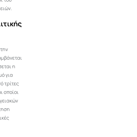
ειών.
ιτικής
 την
λαμβάνεται
σεται η
μό για
ό τρίτες
ι οποίοι
ργειακών
τηση
ικές