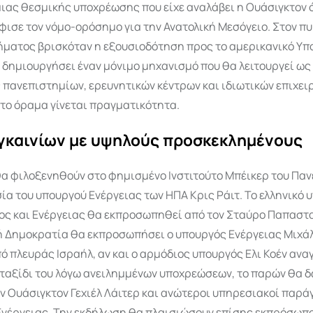
ιας θεσμικής υποχρέωσης που είχε αναλάβει η Ουάσιγκτον 
ισε τον νόμο-ορόσημο για την Ανατολική Μεσόγειο. Στον πυ
ήματος βρισκόταν η εξουσιοδότηση προς το αμερικανικό Υπ
α δημιουργήσει έναν μόνιμο μηχανισμό που θα λειτουργεί ω
 πανεπιστημίων, ερευνητικών κέντρων και ιδιωτικών επιχει
 το όραμα γίνεται πραγματικότητα.
εγκαινίων με υψηλούς προσκεκλημένους
θα φιλοξενηθούν στο φημισμένο Ινστιτούτο Μπέικερ του Πα
ία του υπουργού Ενέργειας των ΗΠΑ Κρις Ράιτ. Το ελληνικό 
ος και Ενέργειας θα εκπροσωπηθεί από τον Σταύρο Παπαστ
ή Δημοκρατία θα εκπροσωπήσει ο υπουργός Ενέργειας Μιχά
ό πλευράς Ισραήλ, αν και ο αρμόδιος υπουργός Ελι Κοέν ανα
 ταξίδι του λόγω ανειλημμένων υποχρεώσεων, το παρών θα 
 Ουάσιγκτον Γεχιέλ Λάιτερ και ανώτεροι υπηρεσιακοί παρά
Ενέργειας. Την εκδήλωση θα πλαισιώσουν επίσης εκπρόσωπο