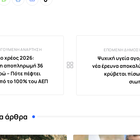
Whatsapp
Print
Share
Tiktok
via
Email
ΗΓΟΎΜΕΝΗ ΑΝΆΡΤΗΣΗ
ΕΠΌΜΕΝΗ ΔΗΜΟΣΊ
ο χρέος 2026:
Ψυχική υγεία αγο
η αποπληρωμή 36
νέα έρευνα αποκαλύ
υρώ – Πότε πέφτει
κρύβεται πίσω
πό το 100% του ΑΕΠ
σιω
α άρθρα