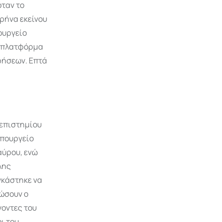
όταν το
ρήνα εκείνου
ουργείο
ς πλατφόρμα
ρήσεων. Επτά
νεπιστημίου
υπουργείο
αύρου, ενώ
λης
γκάστηκε να
δώσουν ο
γοντες του
ι του