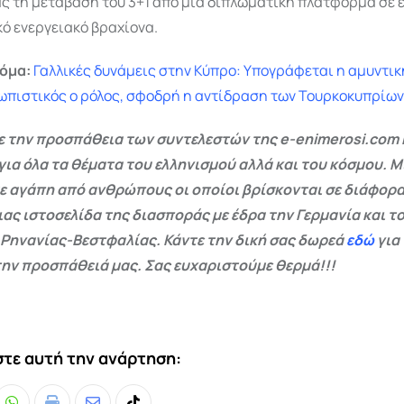
ς τη μετάβαση του 3+1 από μια διπλωματική πλατφόρμα σε 
ό ενεργειακό βραχίονα.
όμα:
Γαλλικές δυνάμεις στην Κύπρο: Υπογράφεται η αμυντι
ωπιστικός ο ρόλος, σφοδρή η αντίδραση των Τουρκοκυπρίων
 την προσπάθεια των συντελεστών της e-enimerosi.com 
για όλα τα θέματα του ελληνισμού αλλά και του κόσμου. Μ
ε αγάπη από ανθρώπους οι οποίοι βρίσκονται σε διάφορα
ας ιστοσελίδα της διασποράς με έδρα την Γερμανία και το
 Ρηνανίας-Βεστφαλίας. Κάντε την δική σας δωρεά
εδώ
για
ην προσπάθειά μας. Σας ευχαριστούμε θερμά!!!
τε αυτή την ανάρτηση: