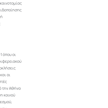
 καινοτομίας
οειδοποίησης
κή
ς
1 όπου οι
ριφερειακού
οκλήσεις
και οι
στές
ό την Αθήνα
η κοινού
θεσμού,