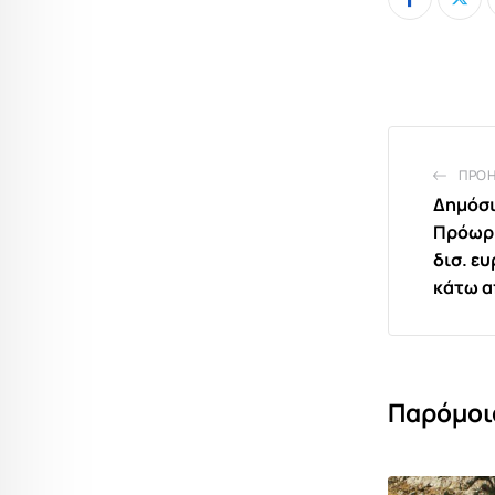
ΠΡΟ
Δημόσι
Πρόωρ
δισ. ε
κάτω α
Παρόμοι