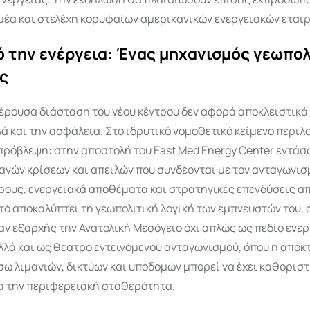
μέα και στελέχη κορυφαίων αμερικανικών ενεργειακών εταιρ
 την ενέργεια: Ένας μηχανισμός γεωπολ
ς
έρουσα διάσταση του νέου κέντρου δεν αφορά αποκλειστικά
λά και την ασφάλεια. Στο ιδρυτικό νομοθετικό κείμενο περι
πρόβλεψη: στην αποστολή του East Med Energy Center εντάσ
νών κρίσεων και απειλών που συνδέονται με τον ανταγωνισ
ρους, ενεργειακά αποθέματα και στρατηγικές επενδύσεις απ
τό αποκαλύπτει τη γεωπολιτική λογική των εμπνευστών του, ο
ν εξαρχής την Ανατολική Μεσόγειο όχι απλώς ως πεδίο ενε
λλά και ως θέατρο εντεινόμενου ανταγωνισμού, όπου η απόκ
ω λιμανιών, δικτύων και υποδομών μπορεί να έχει καθοριστ
ια την περιφερειακή σταθερότητα.