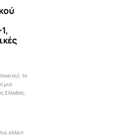
ικού
1,
ικές
σογείου), το
σε μια
ς Ελλάδας,
ία, αλλά η