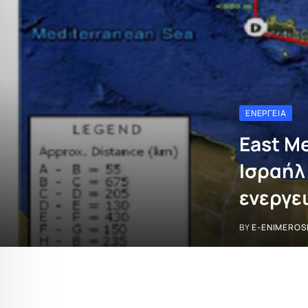
ΕΝΈΡΓΕΙΑ
East M
Ισραήλ
ενεργε
BY
E-ENIMEROS