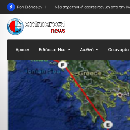
Skip
Νέα στρατηγική αρχιτεκτονική από την Ιν
Ροή Ειδήσεων
to
content
Αρχική
Ειδήσεις-Νέα
Διεθνή
Οικονομία