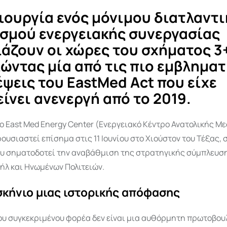
ιουργία ενός μόνιμου διατλαντ
σμού ενεργειακής συνεργασίας
ιάζουν οι χώρες του σχήματος 3+
ώντας μία από τις πιο εμβληματ
ψεις του EastMed Act που είχε
ίνει ανενεργή από το 2019.
το East Med Energy Center (Ενεργειακό Κέντρο Ανατολικής Με
ουσιαστεί επίσημα στις 11 Ιουνίου στο Χιούστον του Τέξας, 
υ σηματοδοτεί την αναβάθμιση της στρατηγικής σύμπλευση
ήλ και Ηνωμένων Πολιτειών.
σκήνιο μιας ιστορικής απόφασης
υ συγκεκριμένου φορέα δεν είναι μια αυθόρμητη πρωτοβουλ