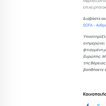
σφραγίζοντα
επιχειρησιακ
Διαβάστε ακ
SOFA – Ανθρ
Υποστηρίξτε
ενημερώνει 
φτιαγμένη μ
Ευρώπης. Μι
της Βόρειας
βοηθήσετε τ
Κοινοποιήσ