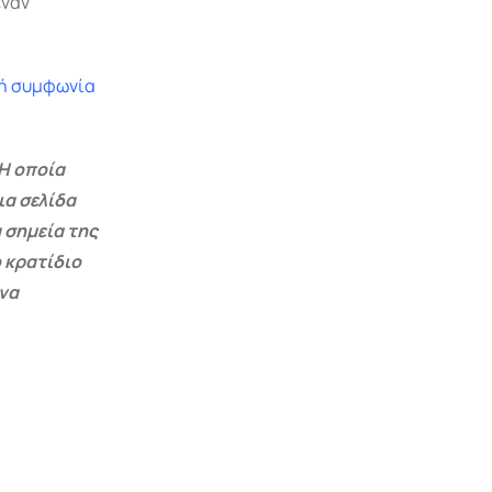
έναν
κή συμφωνία
Η οποία
ια σελίδα
 σημεία της
 κρατίδιο
 να