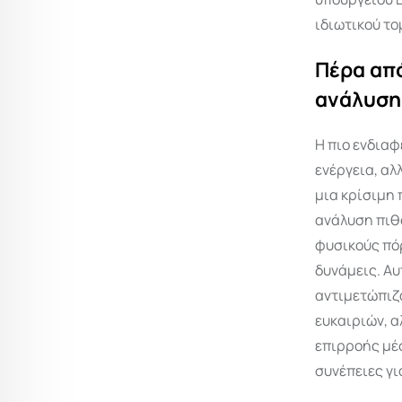
ιδιωτικού το
Πέρα από
ανάλυση
Η πιο ενδιαφ
ενέργεια, αλ
μια κρίσιμη 
ανάλυση πιθα
φυσικούς πό
δυνάμεις. Αυ
αντιμετώπιζα
ευκαιριών, α
επιρροής μέσ
συνέπειες γ