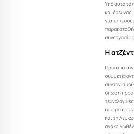
Υπό αυτό το 
και έρευνας,
για τα τέσσε
παρακαταθήκ
συνεργασίας 
Η ατζέντ
Πριν από την
συμμετέχοντ
συντονισμού
όπως η προσ
τεχνολογικές
διμερείς συν
και τη Λευκω
ανακοινωθέντ