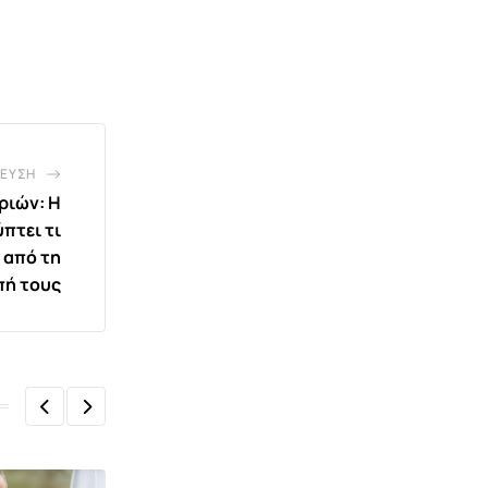
ΕΥΣΗ
ριών: Η
πτει τι
 από τη
πή τους