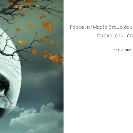
Γράφει η *Μαρία Σταυρίδου 
πεις και εσύ… έτ
BY
E-ENIM