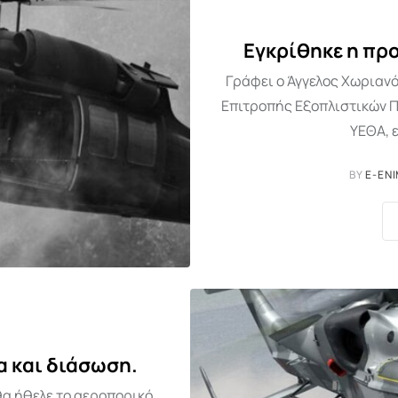
Εγκρίθηκε η πρ
Γράφει ο Άγγελος Χωριανό
Επιτροπής Εξοπλιστικών 
ΥΕΘΑ, 
BY
E-EN
α και διάσωση.
 θα ήθελε το αεροπορικό