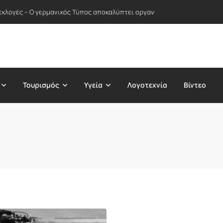
 εκλογές – Ο γερμανικός Τύπος αποκαλύπτει οργανωμένη εκστρατεία 
Τουρισμός
Υγεία
Λογοτεχνία
Βίντεο