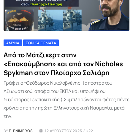
ΆΜΥΝΑ
ΕΘΝΙΚΆ ΘΈΜΑΤΑ
Από το Μάτζικερτ στην
«Επακούμβηση» και από τον Nicholas
Spykman στον Πλοίαρχο Σαλιάρη
Γράφει ο *Θεόδωρος Νικολοβγένης, (απόστρατου
Αξιωματικού, αποφοίτου ΕΚΠΑ και υποψήφιου
διδάκτορος Γεωπολιτικής ) Συμπληρώνονται φέτος πέντε
χρόνια από την πρώτη Ελληνοτουρκική Ναυμαχία, μετά
την.
BY
E-ENIMEROSI
12 ΑΥΓΟΎΣΤΟΥ 2025 21:22