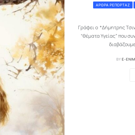
ΆΡΘΡΑ ΡΕΠΟΡΤΆΖ
Γράφει ο *Δήμητρης Τσιν
“θέματα Υγείας” που συ
διαβάζουμε
BY
E-ENI