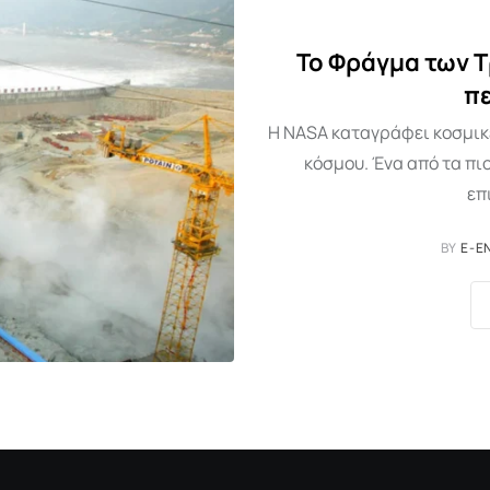
Το Φράγμα των 
π
Η NASA καταγράφει κοσμικέ
κόσμου. Ένα από τα πι
επ
BY
E-E