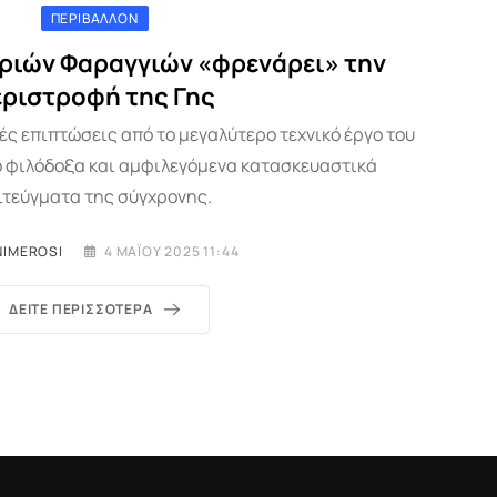
ΠΕΡΙΒΆΛΛΟΝ
Τριών Φαραγγιών «φρενάρει» την
εριστροφή της Γης
ς επιπτώσεις από το μεγαλύτερο τεχνικό έργο του
ο φιλόδοξα και αμφιλεγόμενα κατασκευαστικά
ιτεύγματα της σύγχρονης.
NIMEROSI
4 ΜΑΪ́ΟΥ 2025 11:44
ΔΕΊΤΕ ΠΕΡΙΣΣΌΤΕΡΑ