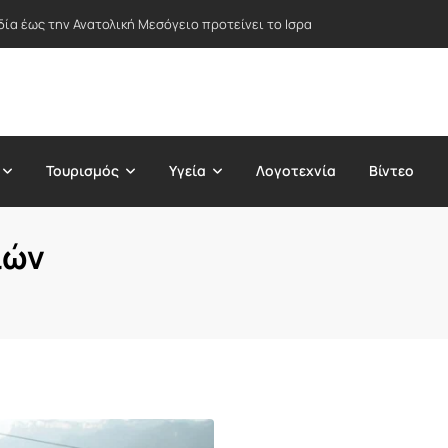
δία έως την Ανατολική Μεσόγειο προτείνει το Ισραήλ – Στο επίκεντρο Ε
Τουρισμός
Υγεία
Λογοτεχνία
Βίντεο
ιών