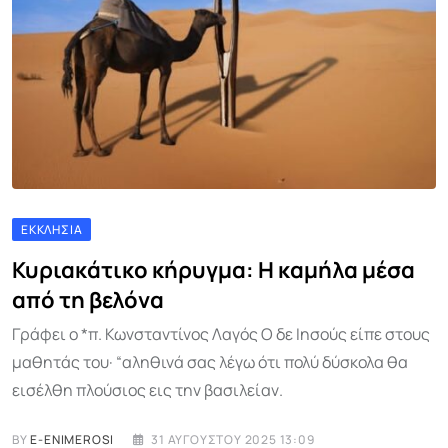
ΕΚΚΛΗΣΊΑ
Κυριακάτικο κήρυγμα: Η καμήλα μέσα
από τη βελόνα
Γράφει ο *π. Κωνσταντίνος Λαγός Ο δε Ιησούς είπε στους
μαθητάς του· “αληθινά σας λέγω ότι πολύ δύσκολα θα
εισέλθη πλούσιος εις την βασιλείαν.
BY
E-ENIMEROSI
31 ΑΥΓΟΎΣΤΟΥ 2025 13:09