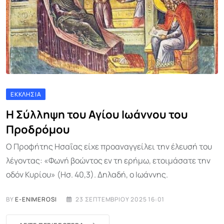
ΕΚΚΛΗΣΊΑ
Η Σύλληψη του Αγίου Ιωάννου του
Προδρόμου
Ο Προφήτης Ησαΐας είχε προαναγγείλει την έλευσή του
λέγοντας: «Φωνή βοώντος εν τη ερήμω, ετοιμάσατε την
οδόν Κυρίου» (Ησ. 40,3). Δηλαδή, ο Ιωάννης.
BY
E-ENIMEROSI
23 ΣΕΠΤΕΜΒΡΊΟΥ 2025 16:01