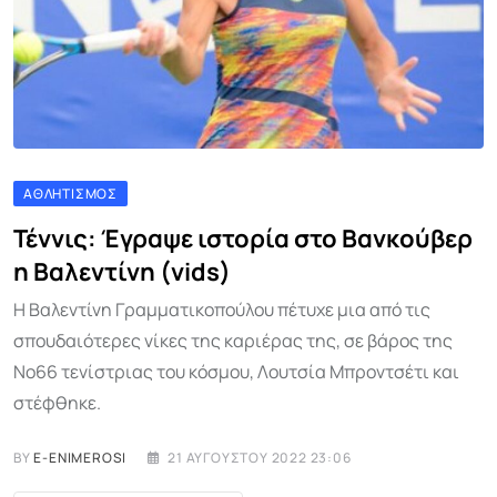
ΑΘΛΗΤΙΣΜΌΣ
Τέννις: Έγραψε ιστορία στο Βανκούβερ
η Βαλεντίνη (vids)
Η Βαλεντίνη Γραμματικοπούλου πέτυχε μια από τις
σπουδαιότερες νίκες της καριέρας της, σε βάρος της
Νο66 τενίστριας του κόσμου, Λουτσία Μπροντσέτι και
στέφθηκε.
BY
E-ENIMEROSI
21 ΑΥΓΟΎΣΤΟΥ 2022 23:06