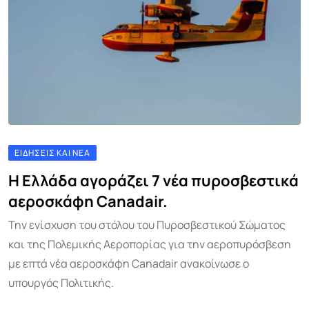
ΕΙΔΉΣΕΙΣ ΚΑΙ ΝΈΑ
Η Ελλάδα αγοράζει 7 νέα πυροσβεστικά
αεροσκάφη Canadair.
Την ενίσχυση του στόλου του Πυροσβεστικού Σώματος
και της Πολεμικής Αεροπορίας για την αεροπυρόσβεση
με επτά νέα αεροσκάφη Canadair ανακοίνωσε ο
υπουργός Πολιτικής.