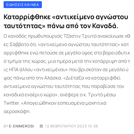
ΕΙΔΉΣΕΙΣ ΚΑΙ ΝΈΑ
Καταρρίφθηκε «αντικείμενο αγνώστου
ταυτότητας» πάνω από τον Καναδά.
Ο καναδός πρωθυπουργός Τζάστιν Τριντό ανακοίνωσε χθ
ες Σάββατο ότι «αντικείμενο αγνώστου ταυτότητας» κατ
αρρίφθηκε ενώ πετούσε σε μεγάλο ύψος στο βορειοδυτικ
ό τμήμα της χώρας, μια ημέρα μετά την κατάρριψη από τ
ις ΗΠΑ άλλου «αντικειμένου» που βρισκόταν σε μεγάλο ύ
ψος πάνω από την Αλάσκα. «Διέταξα να καταρριφθεί
αντικείμενο αγνώστου ταυτότητας που παραβίασε τον
καναδικό εναέριο χώρο», ανέφερε ο κ. Τριντό μέσω
Twitter. «Απογειώθηκαν εσπευσμένα μαχητικά
αεροσκάφη.
BY
E-ENIMEROSI
12 ΦΕΒΡΟΥΑΡΊΟΥ 2023 10:58