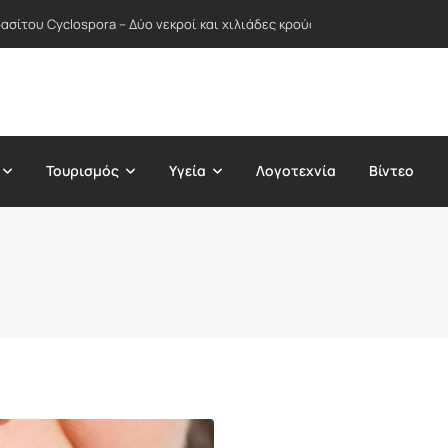
σίτου Cyclospora – Δύο νεκροί και χιλιάδες κρούσματα σε δεκάδες Πολ
Τουρισμός
Υγεία
Λογοτεχνία
Βίντεο