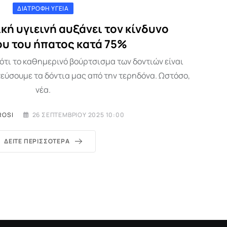
ΔΙΑΤΡΟΦΉ ΥΓΕΊΑ
κή υγιεινή αυξάνει τον κίνδυνο
ου του ήπατος κατά 75%
ότι το καθημερινό βούρτσισμα των δοντιών είναι
εύσουμε τα δόντια μας από την τερηδόνα. Ωστόσο,
νέα.
ROSI
26 ΣΕΠΤΕΜΒΡΊΟΥ 2025 10:00
ΔΕΊΤΕ ΠΕΡΙΣΣΌΤΕΡΑ