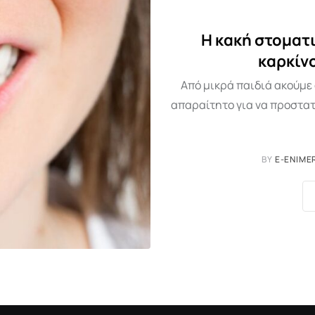
Η κακή στοματι
καρκίν
Από μικρά παιδιά ακούμε 
απαραίτητο για να προστατ
BY
E-ENIME