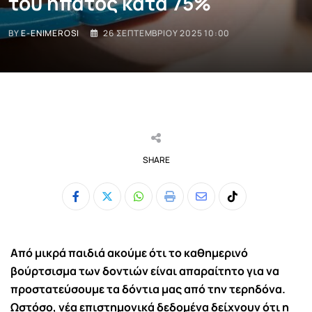
του ήπατος κατά 75%
BY
E-ENIMEROSI
26 ΣΕΠΤΕΜΒΡΊΟΥ 2025 10:00
SHARE
Whatsapp
Print
Share
Tiktok
via
Email
Από μικρά παιδιά ακούμε ότι το καθημερινό
βούρτσισμα των δοντιών είναι απαραίτητο για να
προστατεύσουμε τα δόντια μας από την τερηδόνα.
Ωστόσο, νέα επιστημονικά δεδομένα δείχνουν ότι η