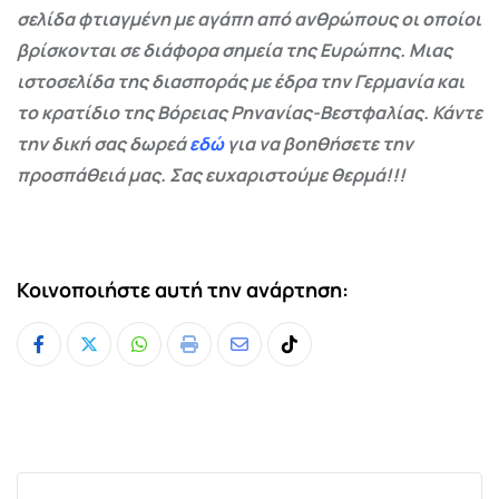
σελίδα φτιαγμένη με αγάπη από ανθρώπους οι οποίοι
βρίσκονται σε διάφορα σημεία της Ευρώπης. Μιας
ιστοσελίδα της διασποράς με έδρα την Γερμανία και
το κρατίδιο της Βόρειας Ρηνανίας-Βεστφαλίας. Κάντε
την δική σας δωρεά
εδώ
για να βοηθήσετε την
προσπάθειά μας. Σας ευχαριστούμε θερμά!!!
Κοινοποιήστε αυτή την ανάρτηση:
Whatsapp
Print
Share
Tiktok
via
Email