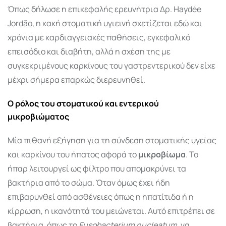
Όπως δήλωσε η επικεφαλής ερευνήτρια Δρ. Haydée
Jordão, η κακή στοματική υγιεινή σχετίζεται εδώ και
χρόνια με καρδιαγγειακές παθήσεις, εγκεφαλικό
επεισόδιο και διαβήτη, αλλά η σχέση της με
συγκεκριμένους καρκίνους του γαστρεντερικού δεν είχε
μέχρι σήμερα επαρκώς διερευνηθεί.
Ο ρόλος του στοματικού και εντερικού
μικροβιώματος
Μία πιθανή εξήγηση για τη σύνδεση στοματικής υγείας
και καρκίνου του ήπατος αφορά το
μικροβίωμα
. Το
ήπαρ λειτουργεί ως φίλτρο που απομακρύνει τα
βακτήρια από το σώμα. Όταν όμως έχει ήδη
επιβαρυνθεί από ασθένειες όπως η ηπατίτιδα ή η
κίρρωση, η ικανότητά του μειώνεται. Αυτό επιτρέπει σε
βακτήρια, όπως το
Fusobacterium nucleatum
, να