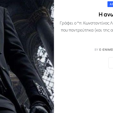
Ά
H αν
Γράφει ο *π. Κωνσταντίνος Λ
που παντρεύτηκα (και της
BY
E-ENIME