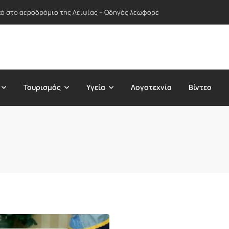
ικό στο αεροδρόμιο της Λειψίας – Οδηγός λεωφορείου απέτρεψε πιθανή
Τουρισμός
Υγεία
Λογοτεχνία
Βίντεο