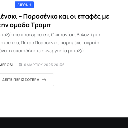
ΔΙΕΘΝΉ
ένσκι – Ποροσένκο και οι επαφές με
την ομάδα Τραμπ
εταξύ του προέδρου της Ουκρανίας, Βολοντίμιρ
τόχου του, Πέτρο Ποροσένκο, παραμένει ακραία,
ύνατη οποιαδήποτε συνεργασία μεταξύ.
IMEROSI
6 ΜΑΡΤΊΟΥ 2025 20:36
ΔΕΊΤΕ ΠΕΡΙΣΣΌΤΕΡΑ