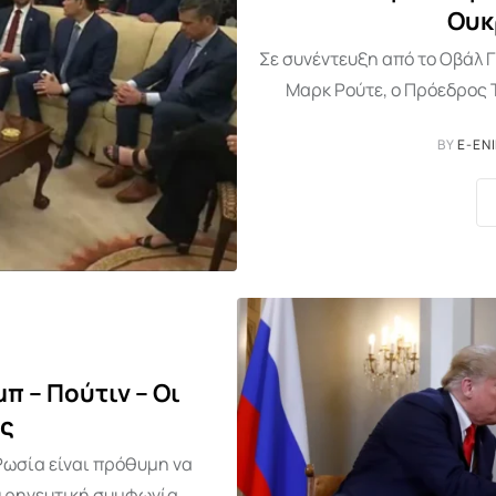
Ουκ
Σε συνέντευξη από το Οβάλ 
Μαρκ Ρούτε, ο Πρόεδρος 
BY
E-EN
 – Πούτιν – Οι
ς
Ρωσία είναι πρόθυμη να
ειρηνευτική συμφωνία,