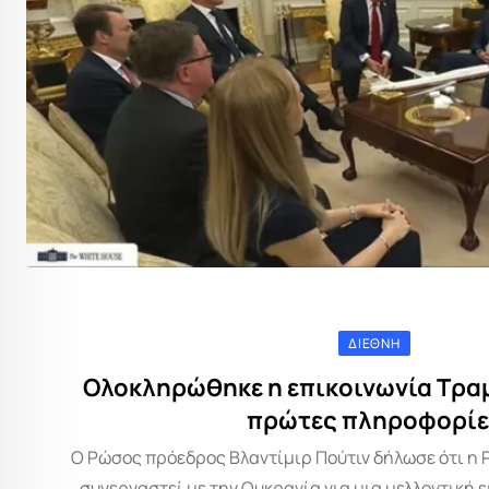
ΔΙΕΘΝΉ
Ολοκληρώθηκε η επικοινωνία Τραμπ
πρώτες πληροφορίε
Ο Ρώσος πρόεδρος Βλαντίμιρ Πούτιν δήλωσε ότι η 
συνεργαστεί με την Ουκρανία για μια μελλοντική 