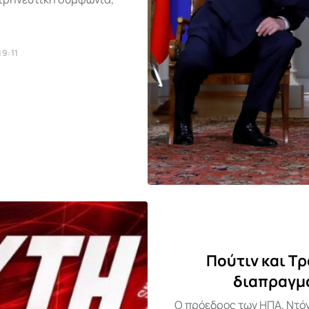
19:11
Πούτιν και Τ
διαπραγμα
Ο πρόεδρος των ΗΠΑ, Ντό