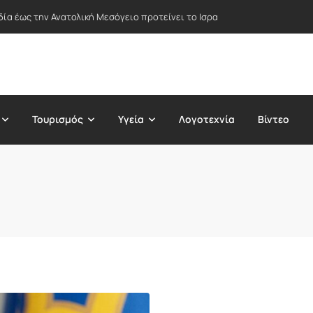
δία έως την Ανατολική Μεσόγειο προτείνει το Ισραήλ – Στο επίκεντρο Ε
Τουρισμός
Υγεία
Λογοτεχνία
Βίντεο