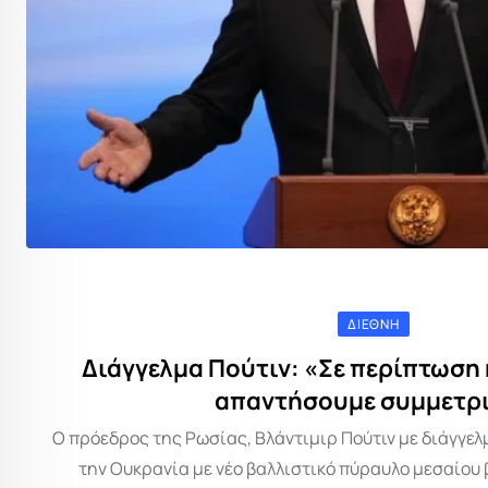
ΔΙΕΘΝΉ
Διάγγελμα Πούτιν: «Σε περίπτωση
απαντήσουμε συμμετρ
Ο πρόεδρος της Ρωσίας, Βλάντιμιρ Πούτιν με διάγγελ
την Ουκρανία με νέο βαλλιστικό πύραυλο μεσαίου 