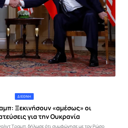
ΔΙΕΘΝΉ
ραμπ: Ξεκινήσουν «αμέσως» οι
τεύσεις για την Ουκρανία
ναλντ Τραμπ, δήλωσε ότι συμφώνησε με τον Ρώσο