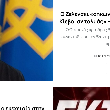
Ο Ζελένσκι «σηκών
Κίεβο, αν τολμάς»
Ο Ουκρανός πρόεδρος Βο
συναντηθεί με τον Βλαντι
πρ
BY
E-ENIM
α εκεχειρία στην