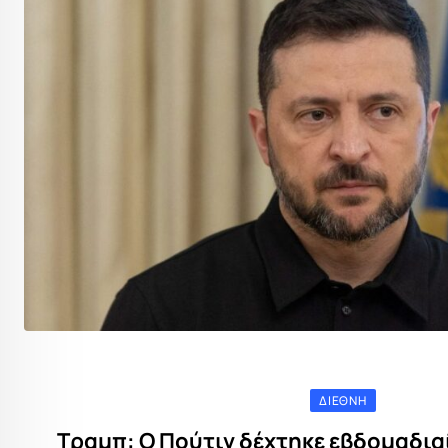
ΔΙΕΘΝΉ
Τραμπ: Ο Πούτιν δέχτηκε εβδομαδιαί