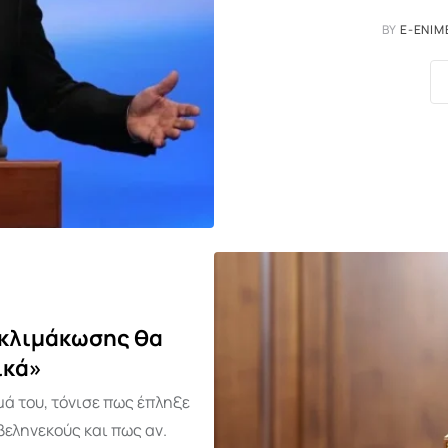
BY
E-ENIM
 κλιμάκωσης θα
ικά»
μά του, τόνισε πως έπληξε
βεληνεκούς και πως αν.