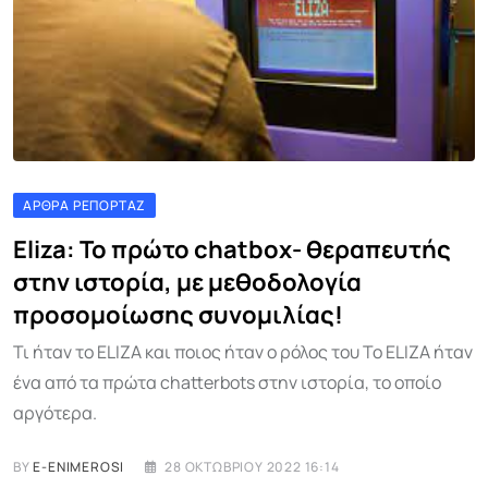
ΆΡΘΡΑ ΡΕΠΟΡΤΆΖ
Eliza: Το πρώτο chatbox- θεραπευτής
στην ιστορία, με μεθοδολογία
προσομοίωσης συνομιλίας!
Τι ήταν το ELIZA και ποιος ήταν ο ρόλος του Το ELIZA ήταν
ένα από τα πρώτα chatterbots στην ιστορία, το οποίο
αργότερα.
BY
E-ENIMEROSI
28 ΟΚΤΩΒΡΊΟΥ 2022 16:14