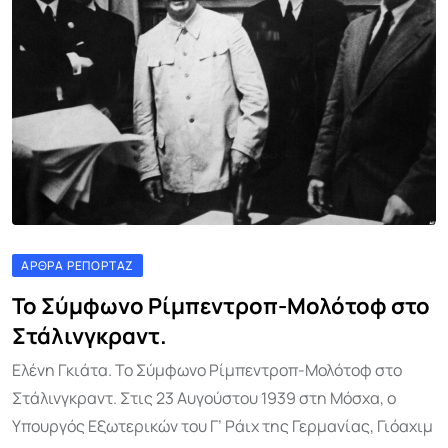
ΆΡΘΡΑ ΡΕΠΟΡΤΆΖ
Το Σύμφωνο Ρίμπεντροπ-Μολότοφ στο
Στάλινγκραντ.
Ελένη Γκιάτα. Το Σύμφωνο Ρίμπεντροπ-Μολότοφ στο
Στάλινγκραντ. Στις 23 Αυγούστου 1939 στη Μόσχα, ο
Υπουργός Εξωτερικών του Γ’ Ράιχ της Γερμανίας, Γιόαχιμ