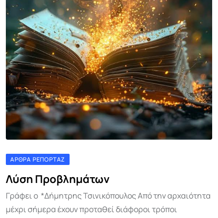
ΆΡΘΡΑ ΡΕΠΟΡΤΆΖ
Λύση Προβλημάτων
Γράφει ο *Δήμητρης Τσινικόπουλος Από την αρχαιότητα
μέχρι σήμερα έχουν προταθεί διάφοροι τρόποι