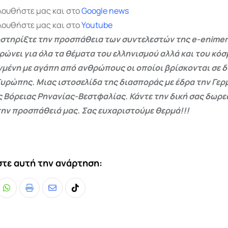
λουθήστε μας και στο
Google
news
λουθήστε μας και στο
Youtube
στηρίξτε την προσπάθεια των συντελεστών της e-enimer
ρώνει για όλα τα θέματα του ελληνισμού αλλά και του κόσ
γμένη με αγάπη από ανθρώπους οι οποίοι βρίσκονται σε 
Ευρώπης. Μιας ιστοσελίδα της διασποράς με έδρα την Γερμ
ς Βόρειας Ρηνανίας-Βεστφαλίας. Κάντε την δική σας δωρ
ην προσπάθειά μας. Σας ευχαριστούμε θερμά!!!
τε αυτή την ανάρτηση:
Whatsapp
Print
Share
Tiktok
via
Email