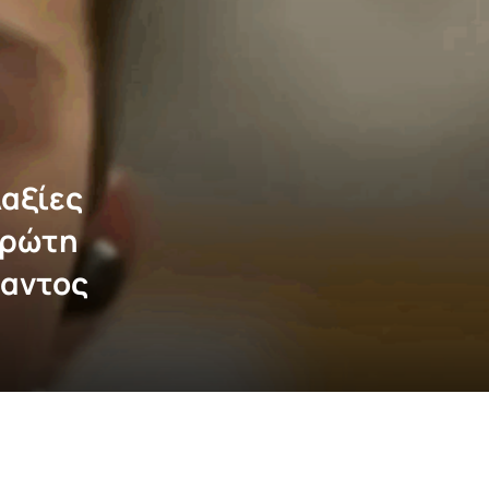
αξίες
 πρώτη
παντος