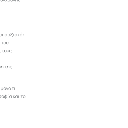
 υπαρξιακά:
 του
, τους
ση της
 μόνο τι
σοφία και το