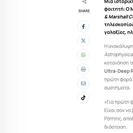
Μια ιστορικ
φοιτητή: Ο 
SHARE
& Marshall C
τηλεσκοπίο
γαλαξίες, η
Η ανακάλυψη
Astrophysical
Whatsapp
κατανόηση τη
Ultra-Deep R
Print
πρώτη φορά 
Share
συστήματα.
via
Tiktok
«Για πρώτη φ
Email
Είναι σαν να
Ράπτης, αποδ
διάσταση.