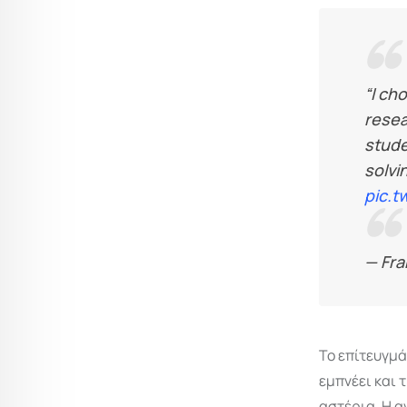
“I ch
resea
stude
solvi
pic.t
— Fra
Το επίτευγμά
εμπνέει και 
αστέρια. Η 