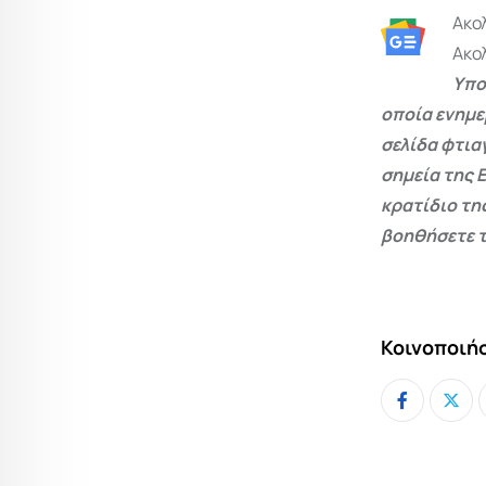
Ακο
Ακο
Υπο
οποία ενημε
σελίδα φτια
σημεία της 
κρατίδιο τη
βοηθήσετε τ
Κοινοποιήσ