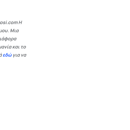
osi.com Η
μου. Μια
διάφορα
ανία και το
εά
εδώ
για να