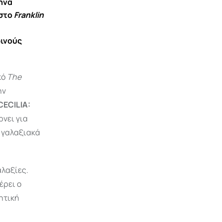
ηνα
 στο
Franklin
ρινούς
κό
The
ην
CECILIA:
ρνει για
 γαλαξιακά
αλαξίες.
έρει ο
ητική