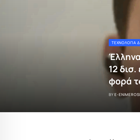
ΤΕΧΝΟΛΟΓΊΑ 
Έλληνα
12 δισ.
φορά τ
BY
E-ENIMEROS