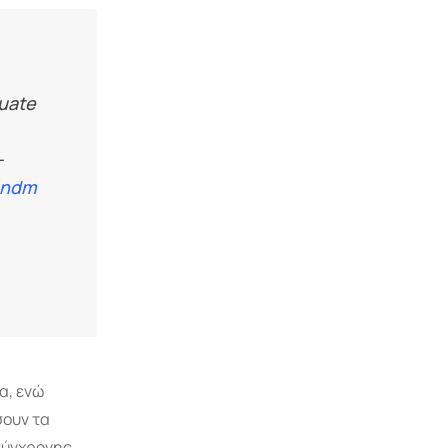
duate
-
andm
α, ενώ
σουν τα
σύγχρονης