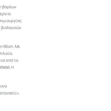
ξη βαρέων
ερα οι
 δημιουργίας
 βιολογικών
τη θέση. Με
ηλικία,
ένα από τα
 Webb
. Η
ρονα
κατανοείς»,