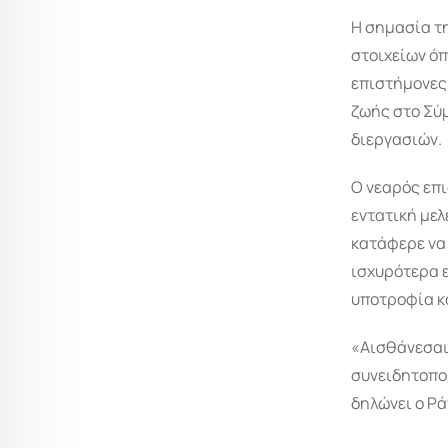
Η σημασία τη
στοιχείων όπ
επιστήμονες.
ζωής στο Σύμ
διεργασιών.
Ο νεαρός επι
εντατική μελ
κατάφερε να 
ισχυρότερα 
υποτροφία κ
«Αισθάνεσαι
συνειδητοποι
δηλώνει ο Ρά