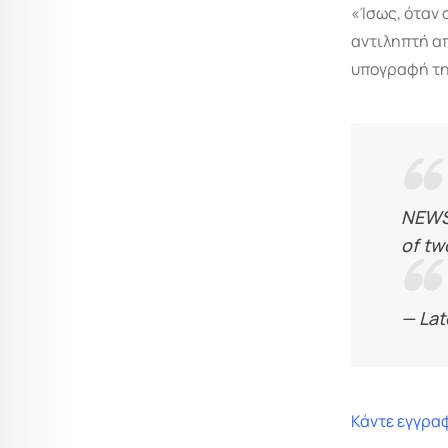
«Ίσως, όταν 
αντιληπτή απ
υπογραφή τη
NEW
of tw
— Lat
Κάντε εγγραφ