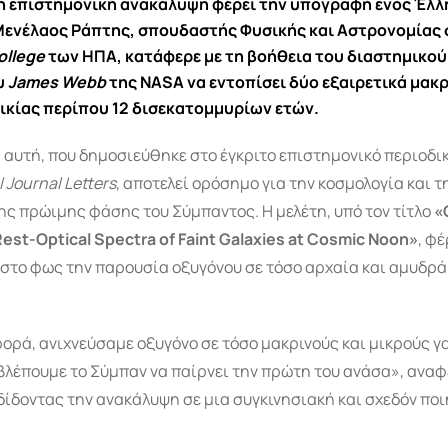
ή επιστημονική ανακάλυψη φέρει την υπογραφή ενός Έλλ
Μενέλαος Ράπτης, σπουδαστής Φυσικής και Αστρονομίας
ollege
των ΗΠΑ, κατάφερε με τη βοήθεια του διαστημικού
υ
James Webb
της NASA να εντοπίσει δύο εξαιρετικά μακ
λικίας περίπου 12 δισεκατομμυρίων ετών.
 αυτή, που δημοσιεύθηκε στο έγκριτο επιστημονικό περιοδι
 Journal Letters
, αποτελεί ορόσημο για την κοσμολογία και τ
ς πρώιμης φάσης του Σύμπαντος. Η μελέτη, υπό τον τίτλο
«
est-Optical Spectra of Faint Galaxies at Cosmic Noon»
, φέ
στο φως την παρουσία οξυγόνου σε τόσο αρχαία και αμυδρά
ορά, ανιχνεύσαμε οξυγόνο σε τόσο μακρινούς και μικρούς γ
 βλέπουμε το Σύμπαν να παίρνει την πρώτη του ανάσα», αναφ
ίδοντας την ανακάλυψη σε μια συγκινησιακή και σχεδόν ποι