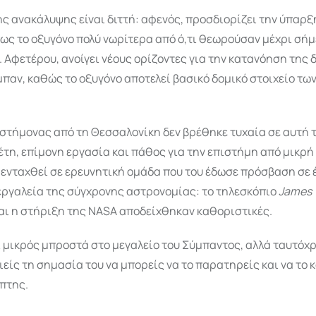
ς ανακάλυψης είναι διττή: αφενός, προσδιορίζει την ύπαρ
ως το οξυγόνο πολύ νωρίτερα από ό,τι θεωρούσαν μέχρι σήμ
 Αφετέρου, ανοίγει νέους ορίζοντες για την κατανόηση της
παν, καθώς το οξυγόνο αποτελεί βασικό δομικό στοιχείο των
στήμονας από τη Θεσσαλονίκη δεν βρέθηκε τυχαία σε αυτή 
έτη, επίμονη εργασία και πάθος για την επιστήμη από μικρή 
ενταχθεί σε ερευνητική ομάδα που του έδωσε πρόσβαση σε 
εργαλεία της σύγχρονης αστρονομίας: το τηλεσκόπιο
James
αι η στήριξη της NASA αποδείχθηκαν καθοριστικές.
 μικρός μπροστά στο μεγαλείο του Σύμπαντος, αλλά ταυτόχ
είς τη σημασία του να μπορείς να το παρατηρείς και να το 
πτης.