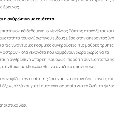
ς έρευνας.
αι η ανθρώπινη ματαιότητα
επιστημονικά δεδομένα, ο Μενέλαος Ράπτης στοχάζεται και
ραυστότητα του ανθρώπινου είδους μέσα στην απεραντοσύνη
ια τις γιγαντιαίες κοσμικές συγκρούσεις, τις μαύρες τρύπες
ν άστρων – όλα γεγονότα που λαμβάνουν χώρα χωρίς να τα
ται η ανθρώπινη ύπαρξη. Και όμως, παρά τη συνειδητοποίη
, ο άνθρωπος εξακολουθεί να αναζητά απαντήσεις.
 συνοψίζει την ουσία της έρευνας: να κατανοήσει κανείς όχι
ί έξω», αλλά και γιατί αυτό έχει σημασία για τη ζωή, τη φιλο
ηριστικά λέει: