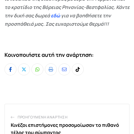
το κρατίδιο της Βόρειας Ρηνανίας-Βεστφαλίας. Κάντε
την δική σας δωρεά
εδώ
για να βοηθήσετε την
προσπάθειά μας. Σας ευχαριστούμε θερμά!!!
Κοινοποιήστε αυτή την ανάρτηση:
Whatsapp
Print
Share
Tiktok
via
Email
ΠΡΟΗΓΟΎΜΕΝΗ ΑΝΆΡΤΗΣΗ
Κινέζοι επιστήμονες προσομοίωσαν το πιθανό
τέλος του σύμπαντος