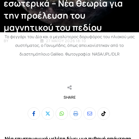
εσωτερικά – Νέα θεωρία για
την προέλευση του
μαγνητικού του πεδίου
Το φεγγάρι του Δία και ο μεγαλύτερος δορυφόρος του ηλιακού μας
BY
E-ENIMEROSI
27 ΜΑΪ́ΟΥ 2026 18:10
συστήματος, ο Γανυμήδης, όπως απεικονίστηκαν από το
διαστημόπλοιο Galileo. Φωτογραφία: NASA/JPL/DLR
SHARE
Whatsapp
Print
Share
Tiktok
via
Email
Νέα επιστημονική μελέτη δίνει μια πιθανή απάντηση