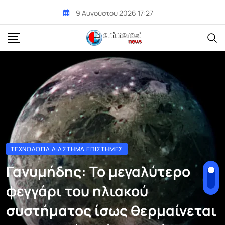
Skip
9 Αυγούστου 2026 17:27
to
content
ΤΕΧΝΟΛΟΓΊΑ ΔΙΆΣΤΗΜΑ ΕΠΙΣΤΉΜΕΣ
Γανυμήδης: Το μεγαλύτερο
φεγγάρι του ηλιακού
συστήματος ίσως θερμαίνεται