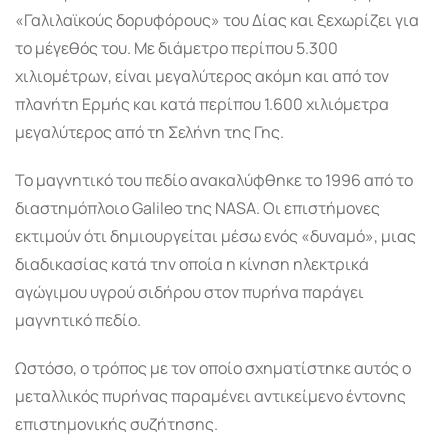
«Γαλιλαϊκούς δορυφόρους» του
Δίας
και ξεχωρίζει για
το μέγεθός του. Με διάμετρο περίπου 5.300
χιλιομέτρων, είναι μεγαλύτερος ακόμη και από τον
πλανήτη
Ερμής
και κατά περίπου 1.600 χιλιόμετρα
μεγαλύτερος από τη Σελήνη της Γης.
Το μαγνητικό του πεδίο ανακαλύφθηκε το 1996 από το
διαστημόπλοιο
Galileo
της
NASA
. Οι επιστήμονες
εκτιμούν ότι δημιουργείται μέσω ενός «δυναμό», μιας
διαδικασίας κατά την οποία η κίνηση ηλεκτρικά
αγώγιμου υγρού σιδήρου στον πυρήνα παράγει
μαγνητικό πεδίο.
Ωστόσο, ο τρόπος με τον οποίο σχηματίστηκε αυτός ο
μεταλλικός πυρήνας παραμένει αντικείμενο έντονης
επιστημονικής συζήτησης.