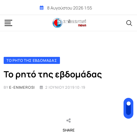
Skip
8 Αυγούστου 2026 1:55
to
content
ΤΟ ΡΗΤΌ ΤΗΣ ΕΒΔΟΜΆΔΑΣ
Το ρητό της εβδομάδας
BY
E-ENIMEROSI
2 ΙΟΥΝΊΟΥ 2019 10:19
SHARE