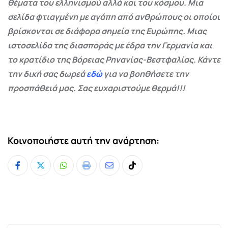
θέματα του ελληνισμού αλλά και του κόσμου. Μια
σελίδα φτιαγμένη με αγάπη από ανθρώπους οι οποίοι
βρίσκονται σε διάφορα σημεία της Ευρώπης. Μιας
ιστοσελίδα της διασποράς με έδρα την Γερμανία και
το κρατίδιο της Βόρειας Ρηνανίας-Βεστφαλίας. Κάντε
την δική σας δωρεά
εδώ
για να βοηθήσετε την
προσπάθειά μας. Σας ευχαριστούμε θερμά!!!
Κοινοποιήστε αυτή την ανάρτηση:
Whatsapp
Print
Share
Tiktok
via
Email