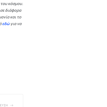
 του κόσμου.
 σε διάφορα
ανία και το
εά
εδώ
για να
ΕΥΣΗ