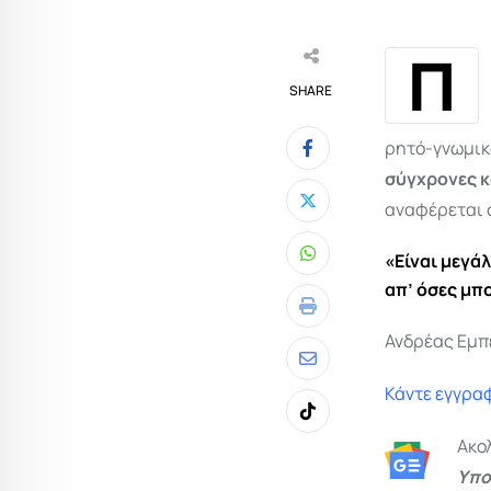
Π
SHARE
ρητό-γνωμι
σύγχρονες κ
αναφέρεται 
«Είναι μεγάλ
Whatsapp
απ’ όσες μπ
Print
Ανδρέας Εμπ
Share
Κάντε εγγραφ
via
Tiktok
Email
Ακο
Υπο