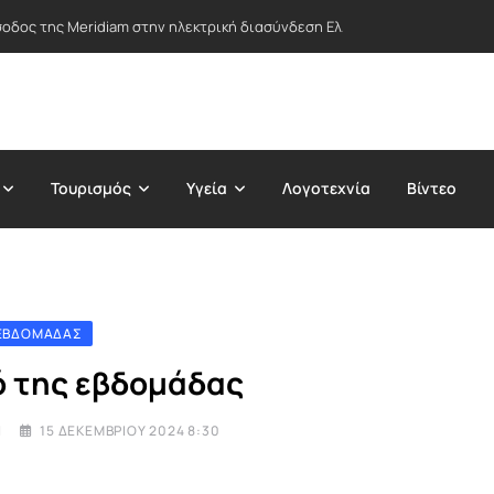
σοδος της Meridiam στην ηλεκτρική διασύνδεση Ελλάδας-Κύπρου – «Τέλ
Τουρισμός
Υγεία
Λογοτεχνία
Βίντεο
 ΕΒΔΟΜΆΔΑΣ
ό της εβδομάδας
I
15 ΔΕΚΕΜΒΡΊΟΥ 2024 8:30