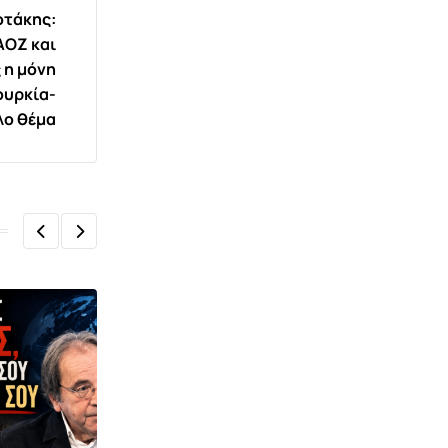
οτάκης:
ΑΟΖ και
 η μόνη
ουρκία-
λο θέμα