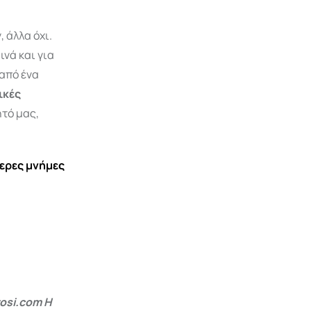
 άλλα όχι.
νά και για
από ένα
ικές
τό μας,
τερες μνήμες
osi.com Η