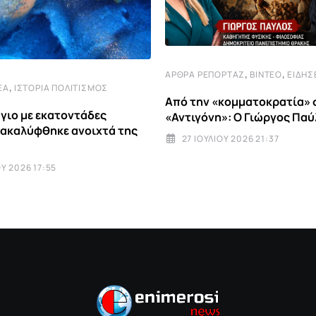
,
,
ΆΡΘΡΑ ΡΕΠΟΡΤΆΖ
ΒΊΝΤΕΟ
ΕΙΔΉΣ
,
ΈΑ
ΙΣΤΟΡΊΑ ΠΟΛΙΤΙΣΜΌΣ
Από την «κομματοκρατία» 
γιο με εκατοντάδες
«Αντιγόνη»: Ο Γιώργος Παύ
νακαλύφθηκε ανοιχτά της
27 ΙΟΥΛΊΟΥ 2026 21:37
Υ 2026 17:55