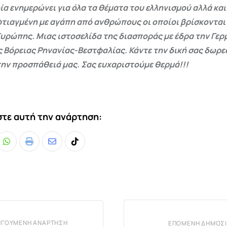
ία ενημερώνει για όλα τα θέματα του ελληνισμού αλλά και
φτιαγμένη με αγάπη από ανθρώπους οι οποίοι βρίσκονται
Ευρώπης. Μιας ιστοσελίδα της διασποράς με έδρα την Γερμ
ς Βόρειας Ρηνανίας-Βεστφαλίας. Κάντε την δική σας δωρ
ην προσπάθειά μας. Σας ευχαριστούμε θερμά!!!
τε αυτή την ανάρτηση:
Whatsapp
Print
Share
Tiktok
via
Email
ΗΓΟΎΜΕΝΗ ΑΝΆΡΤΗΣΗ
ΕΠΌΜΕΝΗ ΔΗΜΟΣΊ