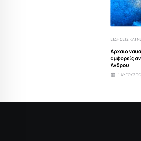
ΕΙΔΉΣΕΙΣ ΚΑΙ Ν
ΒΊΝΤΕΟ
Αρχαίο ναυά
Η αληθινή ιστορία πίσω από τα
αμφορείς α
”Ματωμένα αμπέλια” και
Άνδρου
25 ΝΟΕΜΒΡΊΟΥ 2025 20:54
1 ΑΥΓΟΎΣΤΟ