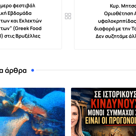
ήμερο φεστιβάλ
Κυρ. Μητσ
ική Εβδομάδα
Οριοθέτηση 
των και Εκλεκτών
υφαλοκρηπίδας
των” (Greek Food
διαφορά με την Τ
l) στις Βρυξέλλες
Δεν συζητάμε άλ
α άρθρα