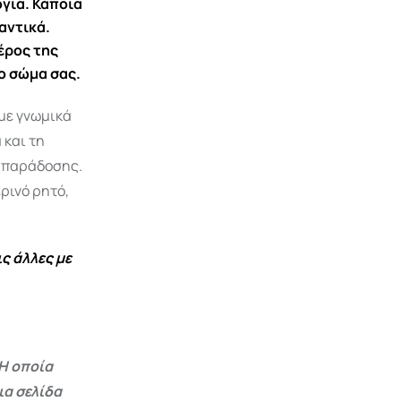
για. Κάποια
αντικά.
έρος της
ο σώμα σας.
με γνωμικά
 και τη
ς παράδοσης.
ρινό ρητό,
ς άλλες με
Η οποία
ια σελίδα