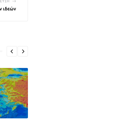
ΕΥΣΗ
ν ιδεών