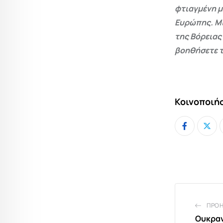
φτιαγμένη μ
Ευρώπης. Μι
της Βόρειας
βοηθήσετε τ
Κοινοποιήσ
ΠΡΟ
Ουκραν