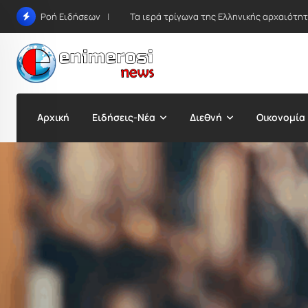
Skip
Τα ιερά τρίγωνα της Ελληνικής αρχαιότη
Ροή Ειδήσεων
to
content
Αρχική
Ειδήσεις-Νέα
Διεθνή
Οικονομία