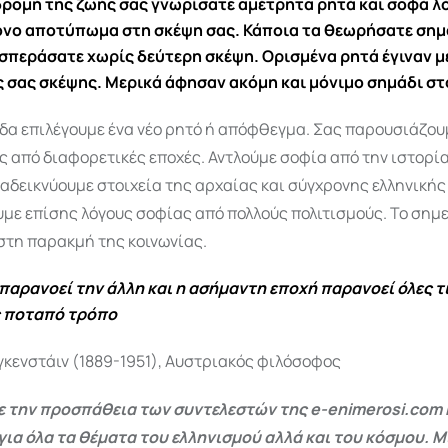
δρομή της ζωής σας γνωρίσατε αμέτρητα ρητά και σοφά λό
νο αποτύπωμα στη σκέψη σας. Κάποια τα θεωρήσατε σημ
σπεράσατε χωρίς δεύτερη σκέψη. Ορισμένα ρητά έγιναν μ
 σας σκέψης. Μερικά άφησαν ακόμη και μόνιμο σημάδι στ
δα επιλέγουμε ένα νέο ρητό ή απόφθεγμα. Σας παρουσιάζου
ς από διαφορετικές εποχές. Αντλούμε σοφία από την ιστορία
αδεικνύουμε στοιχεία της αρχαίας και σύγχρονης ελληνική
ε επίσης λόγους σοφίας από πολλούς πολιτισμούς. Το σημε
στη παρακμή της κοινωνίας.
 παρανοεί την άλλη και η ασήμαντη εποχή παρανοεί όλες τι
ς ποταπό τρόπο
γκενστάιν (1889-1951), Αυστριακός φιλόσοφος
 την προσπάθεια των συντελεστών της e-enimerosi.com 
για όλα τα θέματα του ελληνισμού αλλά και του κόσμου. Μ