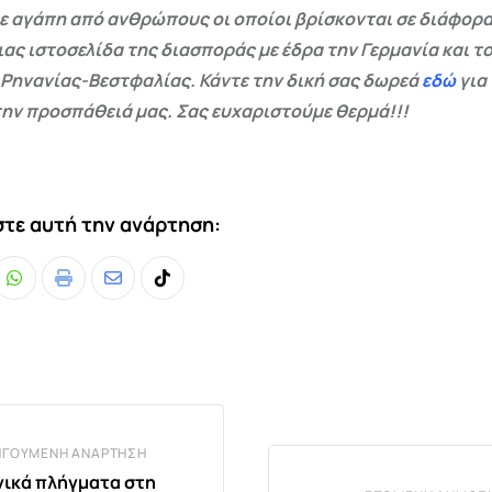
ε αγάπη από ανθρώπους οι οποίοι βρίσκονται σε διάφορα
ας ιστοσελίδα της διασποράς με έδρα την Γερμανία και το
 Ρηνανίας-Βεστφαλίας. Κάντε την δική σας δωρεά
εδώ
για
ην προσπάθειά μας. Σας ευχαριστούμε θερμά!!!
τε αυτή την ανάρτηση:
Whatsapp
Print
Share
Tiktok
via
Email
ΗΓΟΎΜΕΝΗ ΑΝΆΡΤΗΣΗ
ικά πλήγματα στη