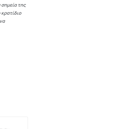
 σημεία της
 κρατίδιο
 να