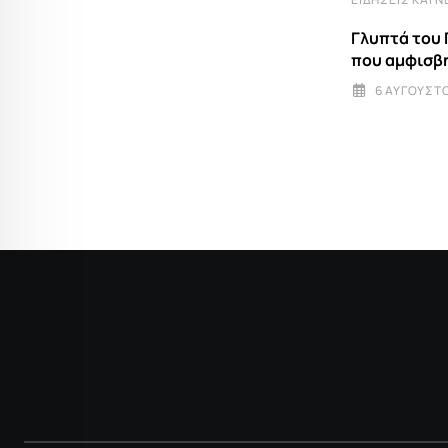
Γλυπτά του 
ΕΚΚΛΗΣΊΑ
που αμφισβη
6 ΑΥΓΟΎΣΤΟ
Του Σωτήρος: Μια παράκληση ελπίδας
και μεταμόρφωσης στον ζώντα
6 ΑΥΓΟΎΣΤΟΥ 2026 7:00