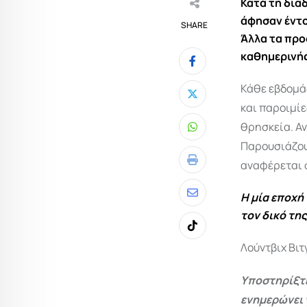
Κατά τη δια
άφησαν έντο
SHARE
Άλλα τα προ
καθημερινής
Κάθε εβδομά
και παροιμίε
θρησκεία. Αν
Whatsapp
Παρουσιάζουμ
αναφέρεται 
Print
Η μία εποχή
Share
τον δικό τη
via
Tiktok
Email
Λούντβιχ Βιτ
Υποστηρίξτε
ενημερώνει 