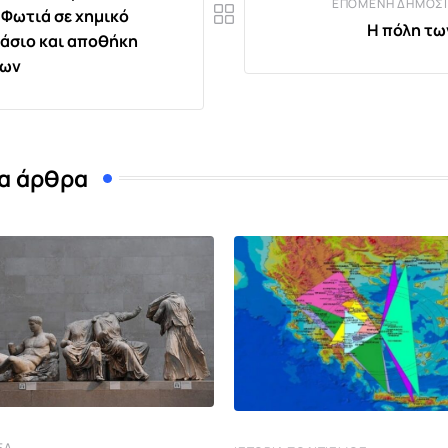
ΕΠΌΜΕΝΗ ΔΗΜΟΣΊ
 Φωτιά σε χημικό
Η πόλη τω
άσιο και αποθήκη
μων
α άρθρα
ΈΑ