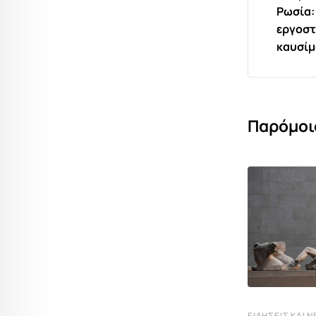
Ρωσία:
εργοστ
καυσί
Παρόμοι
ΕΙΔΉΣΕΙΣ ΚΑΙ Ν