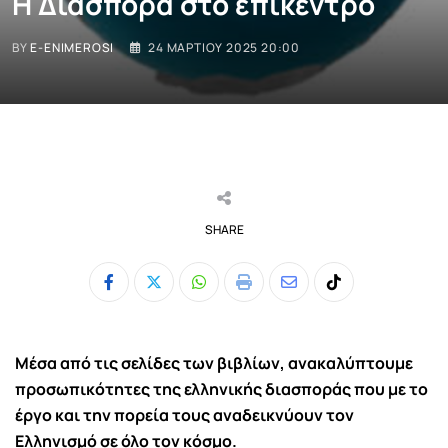
Η Διασπορά στο επίκεντρο
BY
E-ENIMEROSI
24 ΜΑΡΤΊΟΥ 2025 20:00
SHARE
Whatsapp
Print
Share
Tiktok
via
Email
Μέσα από τις σελίδες των βιβλίων, ανακαλύπτουμε
προσωπικότητες της ελληνικής διασποράς που με το
έργο και την πορεία τους αναδεικνύουν τον
Ελληνισμό σε όλο τον κόσμο.