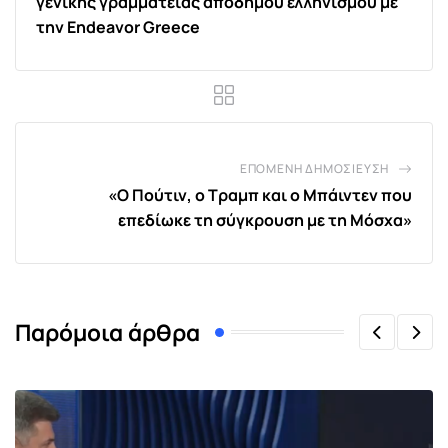
γενικής γραμματείας απόδημου ελληνισμού με
την Endeavor Greece
ΕΠΌΜΕΝΗ ΔΗΜΟΣΊΕΥΣΗ
«Ο Πούτιν, ο Τραμπ και ο Μπάιντεν που
επεδίωκε τη σύγκρουση με τη Μόσχα»
Παρόμοια άρθρα