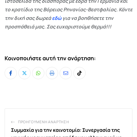
ιστοσελίδα της διασποράς με έδρα την Γερμανία και
το κρατίδιο της Βόρειας Ρηνανίας-Βεστφαλίας. Κάντε
την δική σας δωρεά
εδώ
για να βοηθήσετε την
προσπάθειά μας. Σας ευχαριστούμε θερμά!!!
Κοινοποιήστε αυτή την ανάρτηση:
Whatsapp
Print
Share
Tiktok
via
Email
ΠΡΟΗΓΟΎΜΕΝΗ ΑΝΆΡΤΗΣΗ
Συμμαχία για την καινοτομία: Συνεργασία της