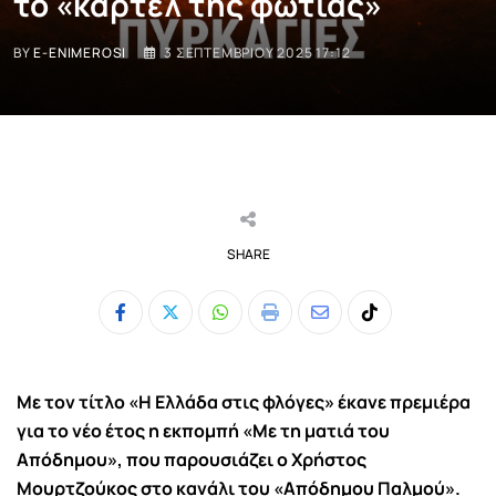
το «καρτέλ της φωτιάς»
BY
E-ENIMEROSI
3 ΣΕΠΤΕΜΒΡΊΟΥ 2025 17:12
SHARE
Whatsapp
Print
Share
Tiktok
via
Email
Με τον τίτλο «Η Ελλάδα στις φλόγες» έκανε πρεμιέρα
για το νέο έτος η εκπομπή «Με τη ματιά του
Απόδημου», που παρουσιάζει ο Χρήστος
Μουρτζούκος στο κανάλι του «Απόδημου Παλμού».