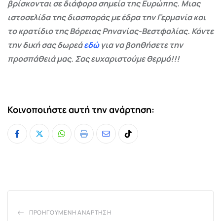
βρίσκονται σε διάφορα σημεία της Ευρώπης. Μιας
ιστοσελίδα της διασποράς με έδρα την Γερμανία και
το κρατίδιο της Βόρειας Ρηνανίας-Βεστφαλίας. Κάντε
την δική σας δωρεά
εδώ
για να βοηθήσετε την
προσπάθειά μας. Σας ευχαριστούμε θερμά!!!
Κοινοποιήστε αυτή την ανάρτηση:
Whatsapp
Print
Share
Tiktok
via
Email
ΠΡΟΗΓΟΎΜΕΝΗ ΑΝΆΡΤΗΣΗ