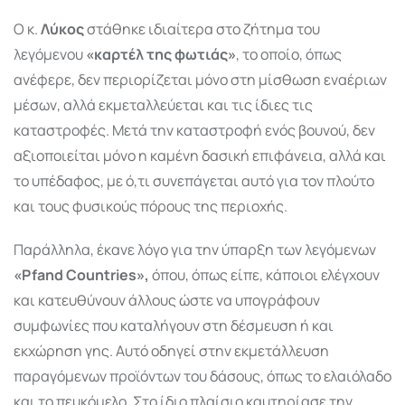
Ο κ.
Λύκος
στάθηκε ιδιαίτερα στο ζήτημα του
λεγόμενου
«καρτέλ της φωτιάς»
, το οποίο, όπως
ανέφερε, δεν περιορίζεται μόνο στη μίσθωση εναέριων
μέσων, αλλά εκμεταλλεύεται και τις ίδιες τις
καταστροφές. Μετά την καταστροφή ενός βουνού, δεν
αξιοποιείται μόνο η καμένη δασική επιφάνεια, αλλά και
το υπέδαφος, με ό,τι συνεπάγεται αυτό για τον πλούτο
και τους φυσικούς πόρους της περιοχής.
Παράλληλα, έκανε λόγο για την ύπαρξη των λεγόμενων
«Pfand Countries»,
όπου, όπως είπε, κάποιοι ελέγχουν
και κατευθύνουν άλλους ώστε να υπογράφουν
συμφωνίες που καταλήγουν στη δέσμευση ή και
εκχώρηση γης. Αυτό οδηγεί στην εκμετάλλευση
παραγόμενων προϊόντων του δάσους, όπως το ελαιόλαδο
και το πευκόμελο. Στο ίδιο πλαίσιο καυτηρίασε την